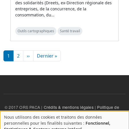
des solidarités (Dreets, ex-Direction régionale des
entreprises, de la concurrence, de la
consommation, du…
Outils cartographiques
Santé travail
Pagination
Page suivante
Dernière page
1
2
››
Dernier »
© 2017 ORS PACA |
Crédits & mentions légales
|
Politique de
confidentialité
Nous utilisons des cookies et traitons des données
A
personnelles pour les finalités suivantes :
Fonctionnel,
propos