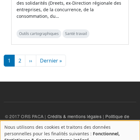
des solidarités (Dreets, ex-Direction régionale des
entreprises, de la concurrence, de la
consommation, du…
Outils cartographiques
Santé travail
Pagination
Page suivante
Dernière page
1
2
››
Dernier »
© 2017 ORS PACA |
Crédits & mentions légales
|
Politique de
confidentialité
Nous utilisons des cookies et traitons des données
A
personnelles pour les finalités suivantes :
Fonctionnel,
propos