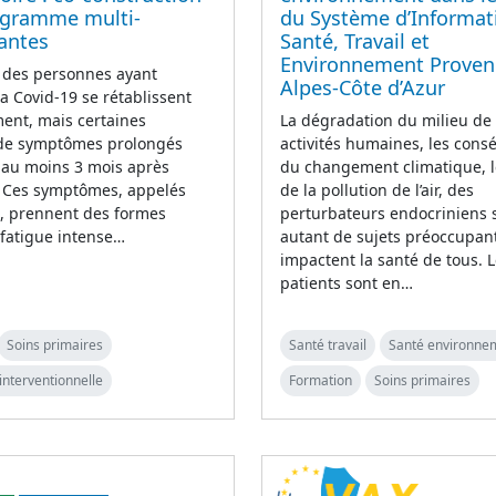
ogramme multi-
du Système d’Informat
antes
Santé, Travail et
Environnement Proven
 des personnes ayant
Alpes-Côte d’Azur
la Covid-19 se rétablissent
ent, mais certaines
La dégradation du milieu de v
 de symptômes prolongés
activités humaines, les con
 au moins 3 mois après
du changement climatique, l
n. Ces symptômes, appelés
de la pollution de l’air, des
g, prennent des formes
perturbateurs endocriniens 
(fatigue intense…
autant de sujets préoccupan
impactent la santé de tous. 
patients sont en…
Soins primaires
Santé travail
Santé environne
interventionnelle
Formation
Soins primaires