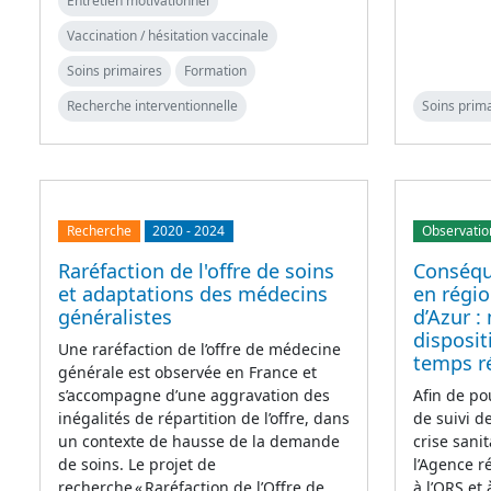
Entretien motivationnel
Vaccination / hésitation vaccinale
Soins primaires
Formation
Recherche interventionnelle
Soins prim
Recherche
2020
-
2024
Observatio
Raréfaction de l'offre de soins
Conséqu
et adaptations des médecins
en régi
généralistes
d’Azur :
disposit
Une raréfaction de l’offre de médecine
temps r
générale est observée en France et
s’accompagne d’une aggravation des
Afin de po
inégalités de répartition de l’offre, dans
de suivi d
un contexte de hausse de la demande
crise sanit
de soins. Le projet de
l’Agence 
recherche « Raréfaction de l’Offre de
à l’ORS et