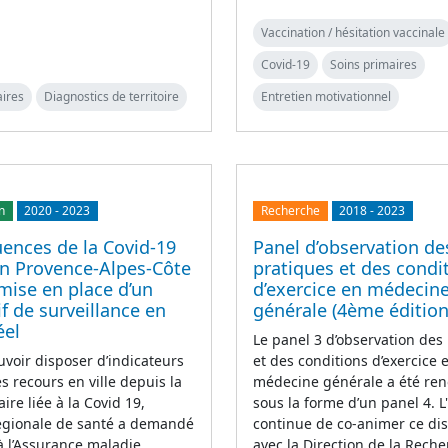
Vaccination / hésitation vaccinale
Covid-19
Soins primaires
aires
Diagnostics de territoire
Entretien motivationnel
n
2020
-
2023
Recherche
2018
-
2023
ences de la Covid-19
Panel d’observation de
on Provence-Alpes-Côte
pratiques et des condi
 mise en place d’un
d’exercice en médecin
if de surveillance en
générale (4ème édition
éel
Le panel 3 d’observation des
uvoir disposer d’indicateurs
et des conditions d’exercice 
es recours en ville depuis la
médecine générale a été ren
aire liée à la Covid 19,
sous la forme d’un panel 4. 
régionale de santé a demandé
continue de co-animer ce disp
 à l’Assurance maladie
avec la Direction de la Rech