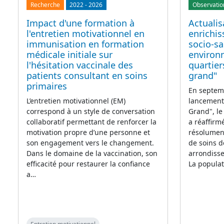
Recherche
2022
-
2026
Observatio
Impact d'une formation à
Actualis
l'entretien motivationnel en
enrichi
immunisation en formation
socio-sa
médicale initiale sur
environ
l'hésitation vaccinale des
quartier
patients consultant en soins
grand"
primaires
En septemb
L’entretien motivationnel (EM)
lancement 
correspond à un style de conversation
Grand", le
collaboratif permettant de renforcer la
a réaffirmé
motivation propre d’une personne et
résolument
son engagement vers le changement.
de soins d
Dans le domaine de la vaccination, son
arrondiss
efficacité pour restaurer la confiance
La popula
a…