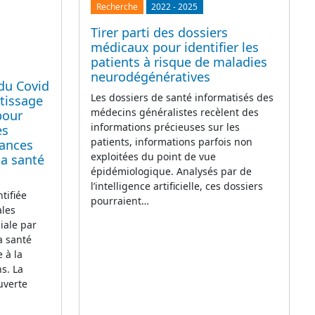
Recherche
2022
-
2025
Tirer parti des dossiers
médicaux pour identifier les
patients à risque de maladies
neurodégénératives
 du Covid
Les dossiers de santé informatisés des
ntissage
médecins généralistes recèlent des
pour
informations précieuses sur les
es
patients, informations parfois non
sances
exploitées du point de vue
la santé
épidémiologique. Analysés par de
l’intelligence artificielle, ces dossiers
ntifiée
pourraient…
ales
iale par
a santé
e à la
s. La
uverte