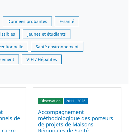
Données probantes
E-santé
issibles
Jeunes et étudiants
ventionnelle
Santé environnement
issement
VIH / Hépatites
Observation
2011
-
2026
et
Accompagnement
nnels de
méthodologique des porteurs
de projets de Maisons
 cadre
Régionales de Santé