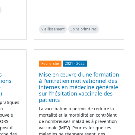
Vieillissement
Soins primaires
Recherche
2021
-
2022
s
Mise en œuvre d'une formation
tions
à l'entretien motivationnel des
e
internes en médecine générale
)
sur l'hésitation vaccinale des
patients
 pratiques
en
La vaccination a permis de réduire la
ouvelé
mortalité et la morbidité en contrôlant
L'ORS
de nombreuses maladies à prévention
ositif,
vaccinale (MPV). Pour éviter que ces
erche des
maladies ne réapparaissent, des