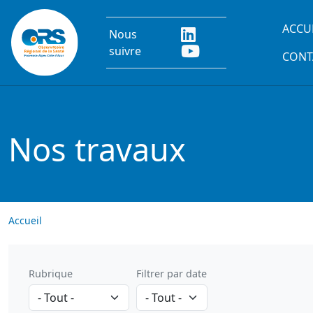
Aller au contenu principal
Main
ACCU
Nous
suivre
CONT
Nos travaux
Accueil
Rubrique
Filtrer par date