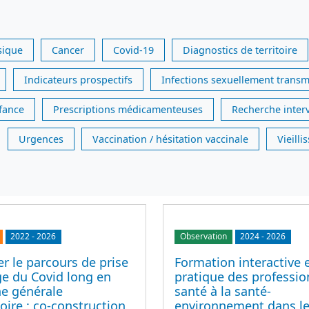
sique
Cancer
Covid-19
Diagnostics de territoire
Indicateurs prospectifs
Infections sexuellement transm
nfance
Prescriptions médicamenteuses
Recherche inter
Urgences
Vaccination / hésitation vaccinale
Vieill
2022
-
2026
Observation
2024
-
2026
r le parcours de prise
Formation interactive 
ge du Covid long en
pratique des professio
e générale
santé à la santé-
ire : co-construction
environnement dans le