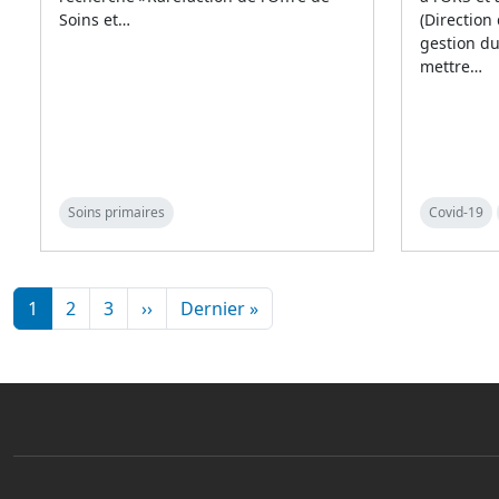
Soins et…
(Direction
gestion d
mettre…
Soins primaires
Covid-19
Pagination
Page suivante
Dernière page
1
2
3
››
Dernier »