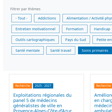
Filtrer par thèmes
- Tout -
Addictions
Alimentation / Activité phy
Entretien motivationnel
Formation
Handicap
Outils cartographiques
Pays du Sud
Petite e
Santé mentale
Santé travail
Soins primaires
Recherche
2025
-
2027
Recherche
Exploitations régionales du
Améliore
panel 5 de médecins
en char
généralistes de ville en
médecin
Provence-Alpes-Côte-d’Azur
ambulato