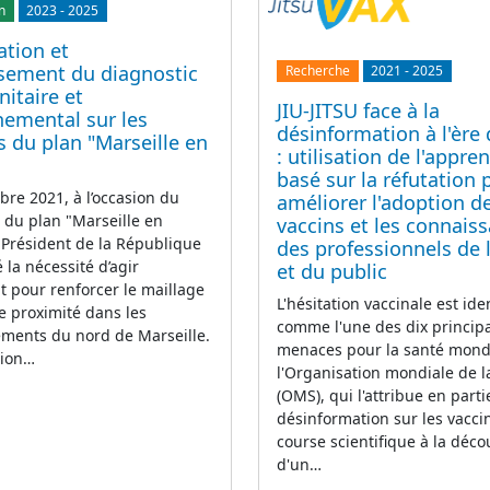
n
2023
-
2025
ation et
ssement du diagnostic
Recherche
2021
-
2025
nitaire et
JIU-JITSU face à la
nemental sur les
désinformation à l'ère
s du plan "Marseille en
: utilisation de l'appre
basé sur la réfutation 
re 2021, à l’occasion du
améliorer l'adoption d
du plan "Marseille en
vaccins et les connais
 Président de la République
des professionnels de 
 la nécessité d’agir
et du public
 pour renforcer le maillage
L'hésitation vaccinale est ide
e proximité dans les
comme l'une des dix princip
ements du nord de Marseille.
menaces pour la santé mond
tion…
l'Organisation mondiale de l
(OMS), qui l'attribue en parti
désinformation sur les vaccin
course scientifique à la déco
d'un…