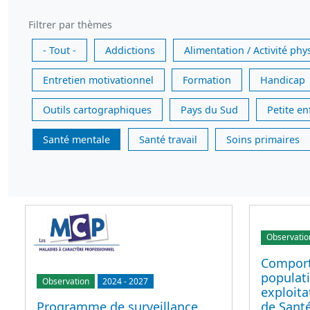
Filtrer par thèmes
- Tout -
Addictions
Alimentation / Activité phy
Entretien motivationnel
Formation
Handicap
Outils cartographiques
Pays du Sud
Petite e
Santé mentale
Santé travail
Soins primaires
Observatio
Comport
populati
Observation
2024
-
2027
exploit
de Sant
Programme de surveillance