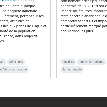
confinement prises pour end
tre de Santé publique
pandémie de COVID-19 ont 
 une enquête nationale
impact sociétal très importan
lièrement, portant sur les
reste encore à analyser sur 
nts, attitudes et
nombreux aspects. Cet impac
s liés aux prises de risque et
particulièrement marqué pou
 santé de la population
populations les plus…
n France, dans l’objectif
 les…
ale
Addictions
Covid-19
Jeunes et étudiants
n / Activité physique
Santé mentale