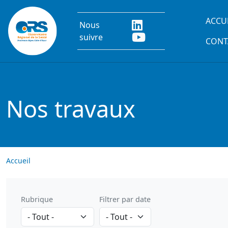
Aller au contenu principal
Main
ACCU
Nous
suivre
CONT
Nos travaux
Accueil
Rubrique
Filtrer par date