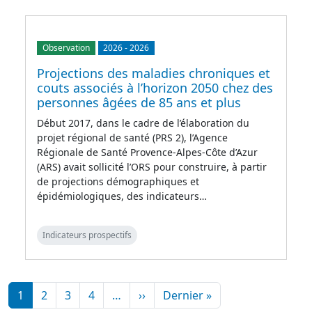
Observation
2026
-
2026
Projections des maladies chroniques et
couts associés à l’horizon 2050 chez des
personnes âgées de 85 ans et plus
Début 2017, dans le cadre de l’élaboration du
projet régional de santé (PRS 2), l’Agence
Régionale de Santé Provence-Alpes-Côte d’Azur
(ARS) avait sollicité l’ORS pour construire, à partir
de projections démographiques et
épidémiologiques, des indicateurs…
Indicateurs prospectifs
Pagination
Page suivante
Dernière page
1
2
3
4
…
››
Dernier »