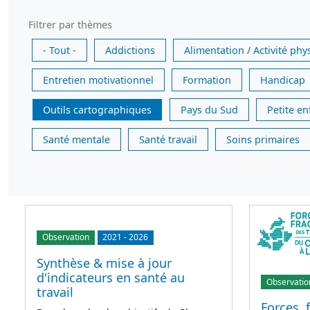
Filtrer par thèmes
- Tout -
Addictions
Alimentation / Activité phy
Entretien motivationnel
Formation
Handicap
Outils cartographiques
Pays du Sud
Petite e
Santé mentale
Santé travail
Soins primaires
Observation
2021
-
2026
Synthèse & mise à jour
d'indicateurs en santé au
Observatio
travail
Forces, f