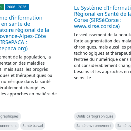
Le Système d’Informat
n
2006
-
2026
Régional en Santé de l
ème d’information
Corse (SIRSéCorse :
 en santé de
www.sirse.corsica)
atoire régional de la
Le vieillissement de la popula
rovence-Alpes-Côte
forte augmentation des mal
SIRSéPACA :
chroniques, mais aussi les p
sepaca.org)
technologiques et thérapeut
sement de la population, la
l’entrée du numérique dans 
mentation des maladies
ont considérablement chang
, mais aussi les progrès
besoins et les approches en
iques et thérapeutiques ou
soins. Le…
u numérique dans la santé
dérablement changé les
 les approches en matière de
tographiques
Outils cartographiques
ironnement
Santé travail
Santé environnement
Santé tr