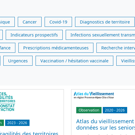
sique
Cancer
Covid-19
Diagnostics de territoire
Indicateurs prospectifs
Infections sexuellement transm
nfance
Prescriptions médicamenteuses
Recherche inter
Urgences
Vaccination / hésitation vaccinale
Vieill
Observation
2020
-
2026
Atlas du vieillissement
n
2023
-
2026
données sur les senior
ragilités des territoires