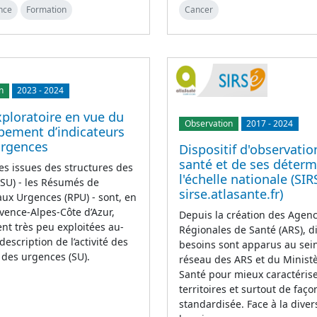
nce
Formation
Cancer
n
2023
-
2024
ploratoire en vue du
Observation
2017
-
2024
pement d’indicateurs
urgences
Dispositif d'observatio
santé et de ses déterm
s issues des structures des
l'échelle nationale (SIR
SU) - les Résumés de
sirse.atlasante.fr)
ux Urgences (RPU) - sont, en
vence-Alpes-Côte d’Azur,
Depuis la création des Agen
nt très peu exploitées au-
Régionales de Santé (ARS), d
description de l’activité des
besoins sont apparus au sei
 des urgences (SU).
réseau des ARS et du Ministè
Santé pour mieux caractérise
territoires et surtout de faço
standardisée. Face à la diver