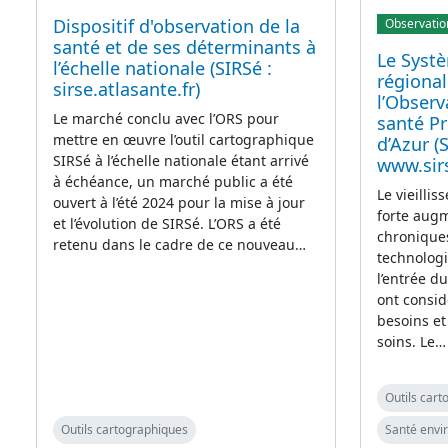
Dispositif d'observation de la
Observatio
santé et de ses déterminants à
Le Syst
l’échelle nationale (SIRSé :
régional
sirse.atlasante.fr)
l’Observ
Le marché conclu avec l’ORS pour
santé P
mettre en œuvre l’outil cartographique
d’Azur (
SIRSé à l’échelle nationale étant arrivé
www.sir
à échéance, un marché public a été
Le vieillis
ouvert à l’été 2024 pour la mise à jour
forte aug
et l’évolution de SIRSé. L’ORS a été
chroniques
retenu dans le cadre de ce nouveau…
technolog
l’entrée d
ont consi
besoins et
soins. Le…
Outils car
Outils cartographiques
Santé env