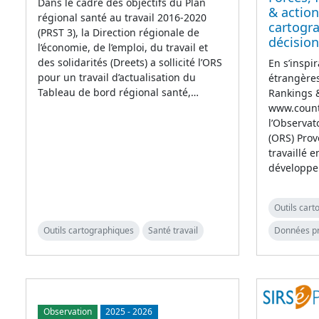
Dans le cadre des objectifs du Plan
& action
régional santé au travail 2016-2020
cartogra
(PRST 3), la Direction régionale de
décision
l’économie, de l’emploi, du travail et
des solidarités (Dreets) a sollicité l’ORS
En s’inspi
pour un travail d’actualisation du
étrangères
Tableau de bord régional santé,…
Rankings 
www.count
l’Observat
(ORS) Prov
travaillé e
développ
Outils car
Outils cartographiques
Santé travail
Données p
Observation
2025
-
2026