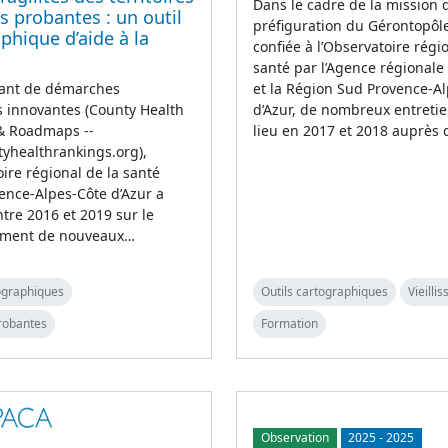
Dans le cadre de la mission 
s probantes : un outil
préfiguration du Gérontopôl
phique d’aide à la
confiée à l’Observatoire régi
santé par l’Agence régionale
et la Région Sud Provence-A
rant de démarches
d’Azur, de nombreux entretie
 innovantes (County Health
lieu en 2017 et 2018 auprès 
& Roadmaps --
yhealthrankings.org),
oire régional de la santé
ence-Alpes-Côte d’Azur a
ntre 2016 et 2019 sur le
ement de nouveaux…
tographiques
Outils cartographiques
Vieilli
robantes
Formation
Observation
2025
-
2025