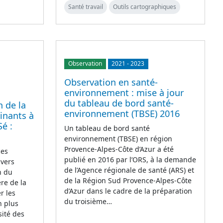
Santé travail
Outils cartographiques
Observation
2021
-
2023
Observation en santé-
environnement : mise à jour
du tableau de bord santé-
n de la
environnement (TBSE) 2016
inants à
Sé :
Un tableau de bord santé
environnement (TBSE) en région
Provence-Alpes-Côte d’Azur a été
ces
publié en 2016 par l’ORS, à la demande
ivers
de l’Agence régionale de santé (ARS) et
n du
de la Région Sud Provence-Alpes-Côte
re de la
d’Azur dans le cadre de la préparation
r les
du troisième…
n plus
sité des