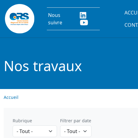
Aller au contenu principal
Main
ACCU
Nous
suivre
CONT
Nos travaux
Accueil
Rubrique
Filtrer par date