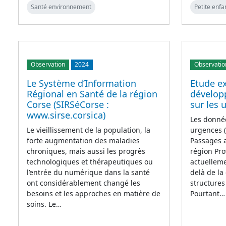
Santé environnement
Petite enfa
Observation
2024
Observatio
Le Système d’Information
Etude ex
Régional en Santé de la région
dévelop
Corse (SIRSéCorse :
sur les 
www.sirse.corsica)
Les donnée
Le vieillissement de la population, la
urgences (
forte augmentation des maladies
Passages a
chroniques, mais aussi les progrès
région Pro
technologiques et thérapeutiques ou
actuelleme
l’entrée du numérique dans la santé
delà de la 
ont considérablement changé les
structures
besoins et les approches en matière de
Pourtant…
soins. Le…