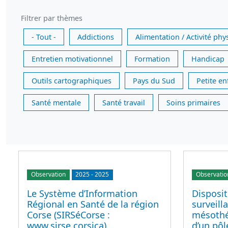
Filtrer par thèmes
- Tout -
Addictions
Alimentation / Activité phy
Entretien motivationnel
Formation
Handicap
Outils cartographiques
Pays du Sud
Petite e
Santé mentale
Santé travail
Soins primaires
Observation
2025
-
2025
Observatio
Le Système d’Information
Disposit
Régional en Santé de la région
surveill
Corse (SIRSéCorse :
mésothé
www.sirse.corsica)
d’un pôl