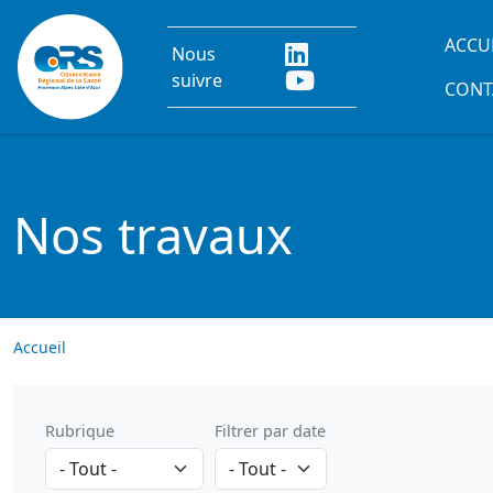
Aller au contenu principal
Main
ACCU
Nous
suivre
CONT
Nos travaux
Accueil
Rubrique
Filtrer par date