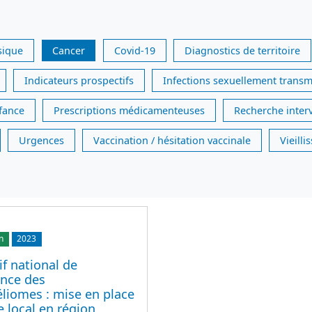
sique
Cancer
Covid-19
Diagnostics de territoire
Indicateurs prospectifs
Infections sexuellement transm
nfance
Prescriptions médicamenteuses
Recherche inter
Urgences
Vaccination / hésitation vaccinale
Vieill
n
2023
if national de
ance des
liomes : mise en place
e local en région