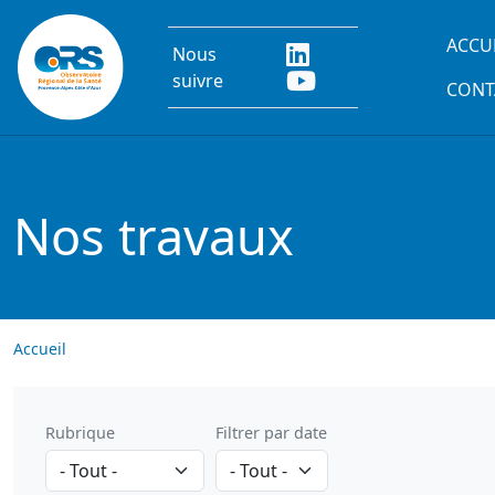
Aller au contenu principal
Main
ACCU
Nous
suivre
CONT
Nos travaux
Accueil
Rubrique
Filtrer par date