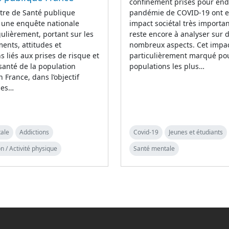
confinement prises pour end
tre de Santé publique
pandémie de COVID-19 ont 
 une enquête nationale
impact sociétal très importan
lièrement, portant sur les
reste encore à analyser sur 
nts, attitudes et
nombreux aspects. Cet impac
s liés aux prises de risque et
particulièrement marqué pou
 santé de la population
populations les plus…
n France, dans l’objectif
 les…
ale
Addictions
Covid-19
Jeunes et étudiants
n / Activité physique
Santé mentale