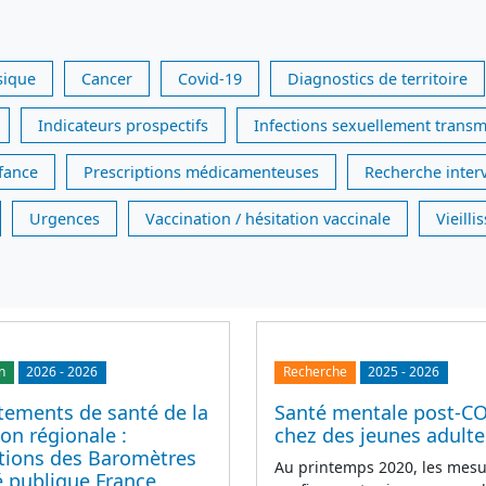
sique
Cancer
Covid-19
Diagnostics de territoire
Indicateurs prospectifs
Infections sexuellement transm
nfance
Prescriptions médicamenteuses
Recherche inter
Urgences
Vaccination / hésitation vaccinale
Vieill
n
2026
-
2026
Recherche
2025
-
2026
ements de santé de la
Santé mentale post-C
on régionale :
chez des jeunes adulte
ations des Baromètres
Au printemps 2020, les mesu
é publique France