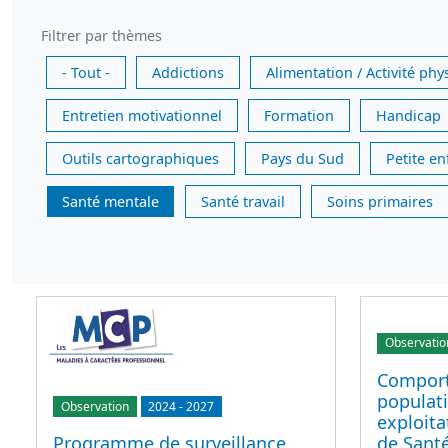
Filtrer par thèmes
- Tout -
Addictions
Alimentation / Activité phy
Entretien motivationnel
Formation
Handicap
Outils cartographiques
Pays du Sud
Petite e
Santé mentale
Santé travail
Soins primaires
Observatio
Comport
populati
Observation
2024
-
2027
exploit
de Sant
Programme de surveillance