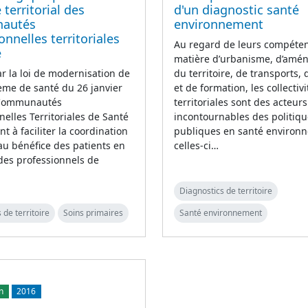
 territorial des
d'un diagnostic santé
autés
environnement
onnelles territoriales
Au regard de leurs compéte
é
matière d’urbanisme, d’am
r la loi de modernisation de
du territoire, de transports, 
ème de santé du 26 janvier
et de formation, les collectivi
 Communautés
territoriales sont des acteurs
nelles Territoriales de Santé
incontournables des politiq
nt à faciliter la coordination
publiques en santé environn
au bénéfice des patients en
celles-ci…
des professionnels de
Diagnostics de territoire
 de territoire
Soins primaires
Santé environnement
n
2016