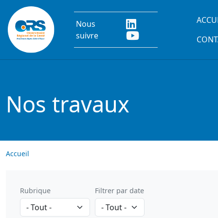
Aller au contenu principal
Main
ACCU
Nous
suivre
CONT
Nos travaux
Accueil
Rubrique
Filtrer par date