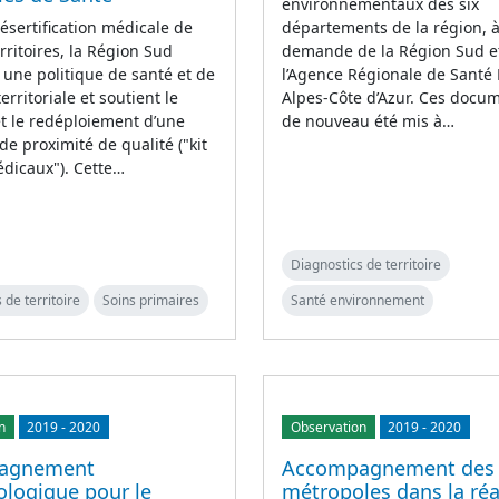
environnementaux des six
désertification médicale de
départements de la région, à
erritoires, la Région Sud
demande de la Région Sud e
une politique de santé et de
l’Agence Régionale de Santé
territoriale et soutient le
Alpes-Côte d’Azur. Ces docu
t le redéploiement d’une
de nouveau été mis à…
e proximité de qualité ("kit
dicaux"). Cette…
Diagnostics de territoire
 de territoire
Soins primaires
Santé environnement
n
2019
-
2020
Observation
2019
-
2020
agnement
Accompagnement des
logique pour le
métropoles dans la réa