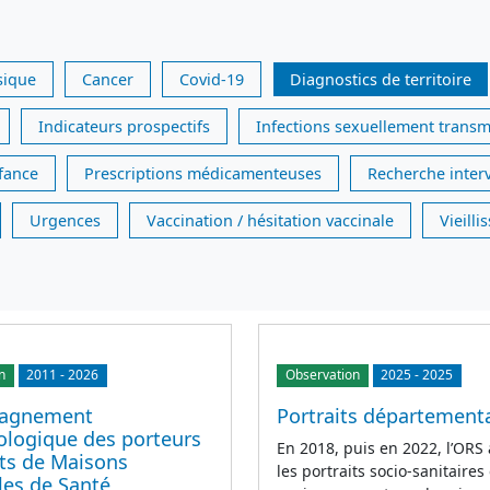
sique
Cancer
Covid-19
Diagnostics de territoire
Indicateurs prospectifs
Infections sexuellement transm
nfance
Prescriptions médicamenteuses
Recherche inter
Urgences
Vaccination / hésitation vaccinale
Vieill
n
2011
-
2026
Observation
2025
-
2025
agnement
Portraits département
logique des porteurs
En 2018, puis en 2022, l’ORS 
ets de Maisons
les portraits socio-sanitaires 
les de Santé