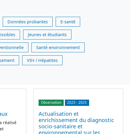
Données probantes
E-santé
issibles
Jeunes et étudiants
ventionnelle
Santé environnement
issement
VIH / Hépatites
Observation
2023
-
2025
aux
Actualisation et
enrichissement du diagnostic
a réalisé
socio-sanitaire et
et
environnemental sur les