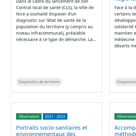
Dans le cadre du lancement de son
Contrat local de santé (CLS), la Ville de
Face à la 
Nice a souhaité disposer d’un
certains t
diagnostic sur l’état de santé de la
développe 
population du territoire (y compris au
solidarité 
niveau infracommunal), préalable
maintien e
nécessaire à ce type de démarche. La…
médecine d
déserts mé
Diagnostics de territoire
Diagnostics
Observation
2021
-
2023
Observatio
Portraits socio-sanitaires et
Accomp
environnementaux des
méthodo