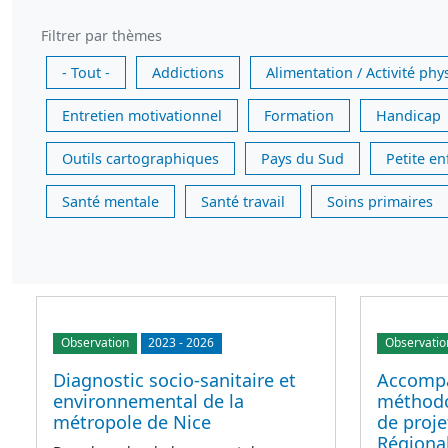
Filtrer par thèmes
- Tout -
Addictions
Alimentation / Activité phy
Entretien motivationnel
Formation
Handicap
Outils cartographiques
Pays du Sud
Petite e
Santé mentale
Santé travail
Soins primaires
Observation
2023
-
2026
Observatio
Diagnostic socio-sanitaire et
Accomp
environnemental de la
méthodo
métropole de Nice
de proj
Régiona