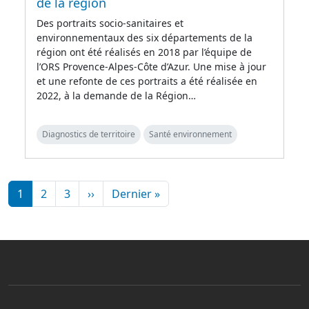
de la région
Des portraits socio-sanitaires et
environnementaux des six départements de la
région ont été réalisés en 2018 par l’équipe de
l’ORS Provence-Alpes-Côte d’Azur. Une mise à jour
et une refonte de ces portraits a été réalisée en
2022, à la demande de la Région…
Diagnostics de territoire
Santé environnement
Pagination
Page suivante
Dernière page
1
2
3
››
Dernier »