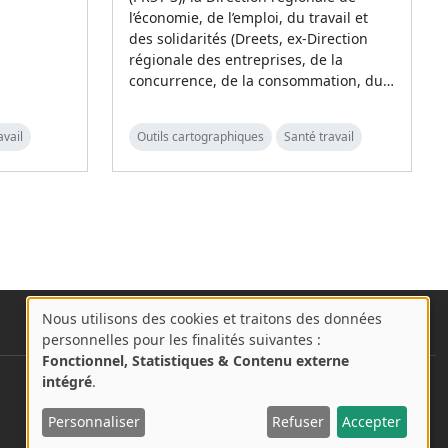
l’économie, de l’emploi, du travail et
des solidarités (Dreets, ex-Direction
régionale des entreprises, de la
concurrence, de la consommation, du…
avail
Outils cartographiques
Santé travail
Nous utilisons des cookies et traitons des données
A
personnelles pour les finalités suivantes :
propos
Fonctionnel, Statistiques & Contenu externe
des
intégré
.
User account menu
Se connecter
cookies
Personnaliser
Refuser
Accepter
sur