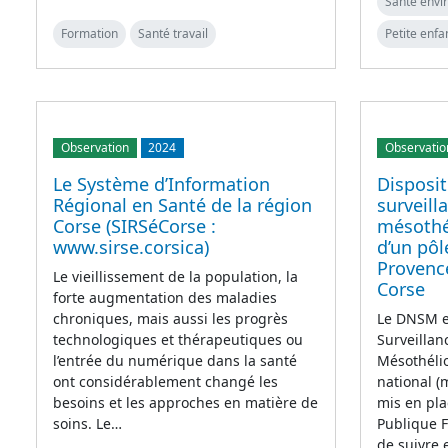
Santé env
Formation
Santé travail
Petite enfa
Observation
2024
Observatio
Le Système d’Information
Disposit
Régional en Santé de la région
surveill
Corse (SIRSéCorse :
mésothé
www.sirse.corsica)
d’un pôl
Provence
Le vieillissement de la population, la
Corse
forte augmentation des maladies
chroniques, mais aussi les progrès
Le DNSM es
technologiques et thérapeutiques ou
Surveilla
l’entrée du numérique dans la santé
Mésothélio
ont considérablement changé les
national (
besoins et les approches en matière de
mis en pla
soins. Le…
Publique F
de suivre