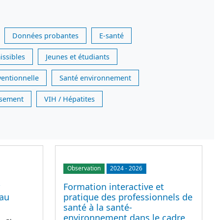
Données probantes
E-santé
issibles
Jeunes et étudiants
ventionnelle
Santé environnement
issement
VIH / Hépatites
Observation
2024
-
2026
Formation interactive et
 au
pratique des professionnels de
santé à la santé-
environnement dans le cadre