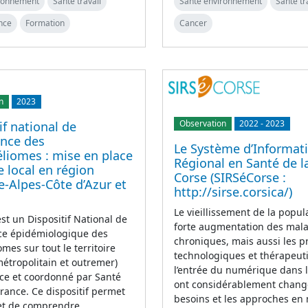
ironnement
Santé travail
Santé environnement
Santé tr
nce
Formation
Cancer
n
2023
Observation
2022
-
2023
if national de
ance des
Le Système d’Informat
liomes : mise en place
Régional en Santé de l
e local en région
Corse (SIRSéCorse :
-Alpes-Côte d’Azur et
http://sirse.corsica/)
Le vieillissement de la popula
t un Dispositif National de
forte augmentation des mal
nce épidémiologique des
chroniques, mais aussi les p
mes sur tout le territoire
technologiques et thérapeut
métropolitain et outremer)
l’entrée du numérique dans 
ce et coordonné par Santé
ont considérablement chang
rance. Ce dispositif permet
besoins et les approches en
 et de comprendre