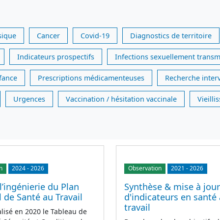
sique
Cancer
Covid-19
Diagnostics de territoire
Indicateurs prospectifs
Infections sexuellement transm
nfance
Prescriptions médicamenteuses
Recherche inter
Urgences
Vaccination / hésitation vaccinale
Vieill
n
2024
-
2026
Observation
2021
-
2026
l’ingénierie du Plan
Synthèse & mise à jour
 de Santé au Travail
d'indicateurs en santé
travail
alisé en 2020 le Tableau de