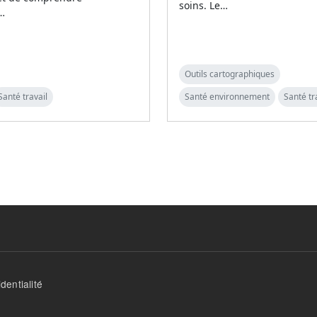
soins. Le…
n…
Outils cartographiques
Santé travail
Santé environnement
Santé tr
dentialité