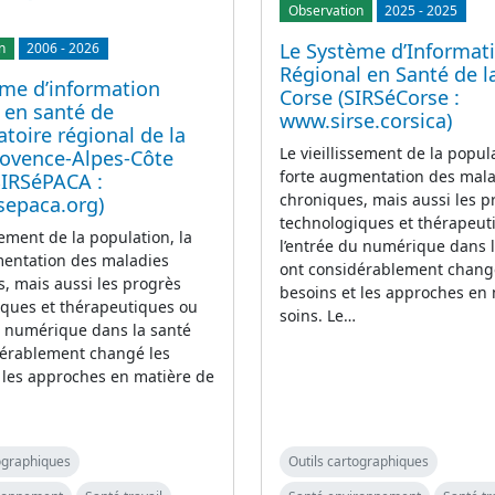
Observation
2025
-
2025
Le Système d’Informat
n
2006
-
2026
Régional en Santé de l
ème d’information
Corse (SIRSéCorse :
 en santé de
www.sirse.corsica)
atoire régional de la
Le vieillissement de la popula
rovence-Alpes-Côte
forte augmentation des mal
SIRSéPACA :
chroniques, mais aussi les p
sepaca.org)
technologiques et thérapeut
sement de la population, la
l’entrée du numérique dans 
mentation des maladies
ont considérablement chang
, mais aussi les progrès
besoins et les approches en
iques et thérapeutiques ou
soins. Le…
u numérique dans la santé
dérablement changé les
 les approches en matière de
tographiques
Outils cartographiques