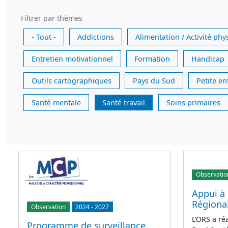
Filtrer par thèmes
- Tout -
Addictions
Alimentation / Activité phy
Entretien motivationnel
Formation
Handicap
Outils cartographiques
Pays du Sud
Petite e
Santé mentale
Santé travail
Soins primaires
Observatio
Appui à 
Régional
Observation
2024
-
2027
L’ORS a ré
Programme de surveillance