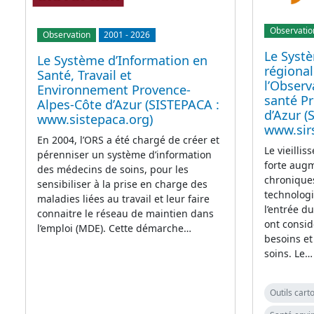
Observatio
Observation
2001
-
2026
Le Syst
Le Système d’Information en
régional
Santé, Travail et
l’Observ
Environnement Provence-
santé P
Alpes-Côte d’Azur (SISTEPACA :
d’Azur (
www.sistepaca.org)
www.sir
En 2004, l’ORS a été chargé de créer et
Le vieillis
pérenniser un système d’information
forte aug
des médecins de soins, pour les
chroniques
sensibiliser à la prise en charge des
technolog
maladies liées au travail et leur faire
l’entrée d
connaitre le réseau de maintien dans
ont consi
l’emploi (MDE). Cette démarche…
besoins et
soins. Le…
Outils car