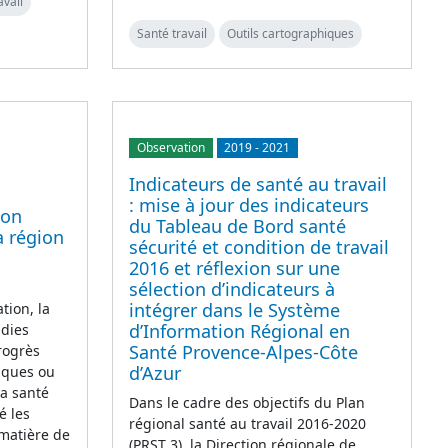
avail
Santé travail
Outils cartographiques
Observation
2019
-
2021
Indicateurs de santé au travail
: mise à jour des indicateurs
ion
du Tableau de Bord santé
a région
sécurité et condition de travail
2016 et réflexion sur une
sélection d’indicateurs à
intégrer dans le Système
tion, la
d’Information Régional en
adies
Santé Provence-Alpes-Côte
rogrès
d’Azur
iques ou
la santé
Dans le cadre des objectifs du Plan
é les
régional santé au travail 2016-2020
 matière de
(PRST 3), la Direction régionale de