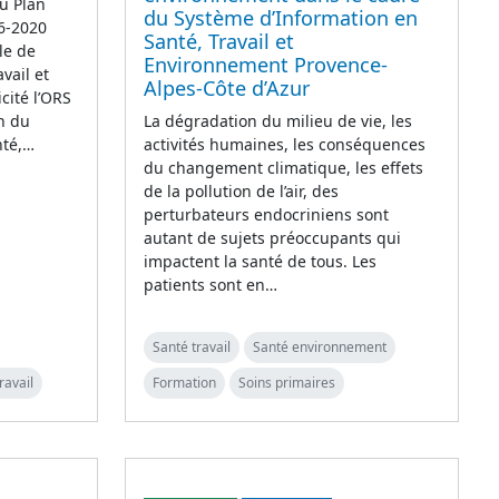
du Plan
du Système d’Information en
16-2020
Santé, Travail et
le de
Environnement Provence-
vail et
Alpes-Côte d’Azur
icité l’ORS
on du
La dégradation du milieu de vie, les
nté,…
activités humaines, les conséquences
du changement climatique, les effets
de la pollution de l’air, des
perturbateurs endocriniens sont
autant de sujets préoccupants qui
impactent la santé de tous. Les
patients sont en…
Santé travail
Santé environnement
ravail
Formation
Soins primaires