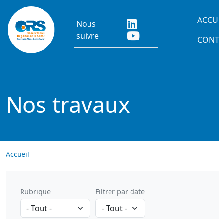
Aller au contenu principal
Main
ACCU
Nous
suivre
CONT
Nos travaux
Accueil
Rubrique
Filtrer par date