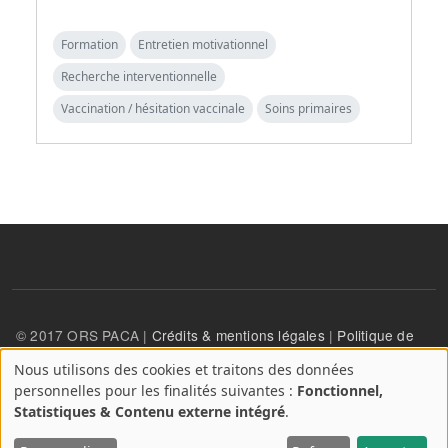
Formation
Entretien motivationnel
Recherche interventionnelle
Vaccination / hésitation vaccinale
Soins primaires
© 2017 ORS PACA |
Crédits & mentions légales
|
Politique de
confidentialité
Nous utilisons des cookies et traitons des données
A
personnelles pour les finalités suivantes :
Fonctionnel,
propos
User account menu
Statistiques & Contenu externe intégré
.
Se connecter
des