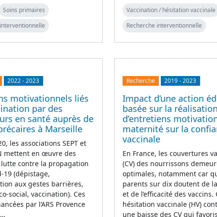
Soins primaires
Vaccination / hésitation vaccinale
interventionnelle
Recherche interventionnelle
2022
-
2023
Recherche
2019
-
2023
ns motivationnels liés
Impact d’une action éd
cination par des
basée sur la réalisatio
urs en santé auprès de
d’entretiens motivatio
précaires à Marseille
maternité sur la confi
vaccinale
0, les associations SEPT et
mettent en œuvre des
En France, les couvertures v
 lutte contre la propagation
(CV) des nourrissons demeur
d-19 (dépistage,
optimales, notamment car q
ation aux gestes barrières,
parents sur dix doutent de la
co-social, vaccination). Ces
et de l’efficacité des vaccins.
inancées par l’ARS Provence
hésitation vaccinale (HV) con
e…
une baisse des CV qui favori