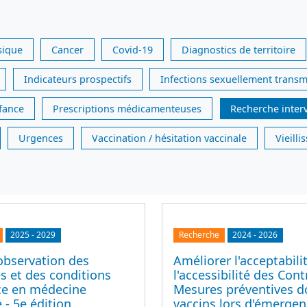
sique
Cancer
Covid-19
Diagnostics de territoire
Indicateurs prospectifs
Infections sexuellement transm
nfance
Prescriptions médicamenteuses
Recherche inter
Urgences
Vaccination / hésitation vaccinale
Vieill
2025
-
2029
Recherche
2024
-
2026
observation des
Améliorer l'acceptabili
s et des conditions
l'accessibilité des Cont
ice en médecine
Mesures préventives d
 - 5e édition
vaccins lors d'émerge