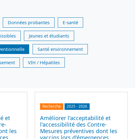
Données probantes
E-santé
issibles
Jeunes et étudiants
ventionnelle
Santé environnement
issement
VIH / Hépatites
Recherche
2025
-
2026
té et
Améliorer l'acceptabilité et
re-
l'accessibilité des Contre-
ont les
Mesures préventives dont les
nces
vaccins lors d'émergences