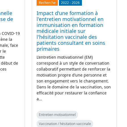
Recherche
2022
-
2026
nelle
Impact d'une formation à
ase de
l'entretien motivationnel en
immunisation en formation
médicale initiale sur
la COVID-19
l'hésitation vaccinale des
cène la
patients consultant en soins
nale, face
primaires
r le
tte
L’entretien motivationnel (EM)
e début de
correspond à un style de conversation
 ces
collaboratif permettant de renforcer la
motivation propre d’une personne et
son engagement vers le changement.
Dans le domaine de la vaccination, son
efficacité pour restaurer la confiance
a…
Entretien motivationnel
Vaccination / hésitation vaccinale