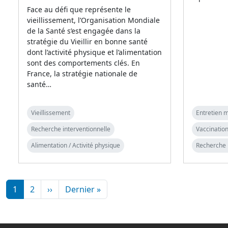
Face au défi que représente le
vieillissement, l’Organisation Mondiale
de la Santé s’est engagée dans la
stratégie du Vieillir en bonne santé
dont l’activité physique et l’alimentation
sont des comportements clés. En
France, la stratégie nationale de
santé…
Vieillissement
Entretien m
Recherche interventionnelle
Vaccination
Alimentation / Activité physique
Recherche 
Pagination
Page suivante
Dernière page
1
2
››
Dernier »