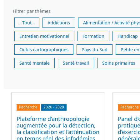
Filtrer par thèmes
- Tout -
Addictions
Alimentation / Activité phy
Entretien motivationnel
Formation
Handicap
Outils cartographiques
Pays du Sud
Petite e
Santé mentale
Santé travail
Soins primaires
Recherche
2026
-
2029
Recherche
Plateforme d’anthropologie
Panel d’
augmentée pour la détection,
pratique
la classification et l’atténuation
d’exerc
en temps réel des infodémies,
générale