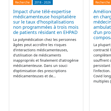
Recherche
2018
-
2026
Recherche
Impact d'une télé-expertise
Améliore
médicamenteuse hospitalière
en char
sur le taux d'hospitalisations
médecin
non programmées à trois mois
ambulato
de patients résidant en EHPAD
d'un pr
compos
La polymédication chez les personnes
âgées peut accroître les risques
La plupart
d’interactions médicamenteuses,
contracté 
d’utilisation de médicaments
complètem
inappropriés et finalement d’iatrogénie
souffrent
médicamenteuse. Dans un souci
persistant
d’optimisation des prescriptions
l’infectio
médicamenteuses et de…
Covid lon
multiples 