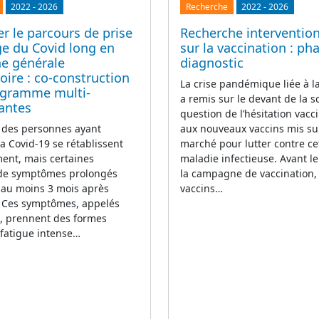
2022
-
2026
Recherche
2022
-
2026
r le parcours de prise
Recherche intervention
ge du Covid long en
sur la vaccination : ph
e générale
diagnostic
ire : co-construction
La crise pandémique liée à 
ogramme multi-
a remis sur le devant de la s
antes
question de l’hésitation vacci
 des personnes ayant
aux nouveaux vaccins mis su
la Covid-19 se rétablissent
marché pour lutter contre ce
ent, mais certaines
maladie infectieuse. Avant l
 de symptômes prolongés
la campagne de vaccination,
 au moins 3 mois après
vaccins…
n. Ces symptômes, appelés
g, prennent des formes
(fatigue intense…