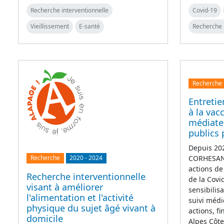
Recherche interventionnelle
Covid-19
Vieillissement
E-santé
Recherche 
Recherche
Entretie
à la vac
médiate
publics 
Depuis 202
CORHESAN 
Recherche
2020
-
2024
actions de
Recherche interventionnelle
de la Covi
visant à améliorer
sensibilis
l'alimentation et l'activité
suivi médi
physique du sujet âgé vivant à
actions, f
domicile
Alpes Côt