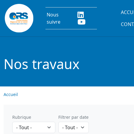
Aller au contenu principal
Main
ACCU
Nous
suivre
CONT
Nos travaux
Accueil
Rubrique
Filtrer par date