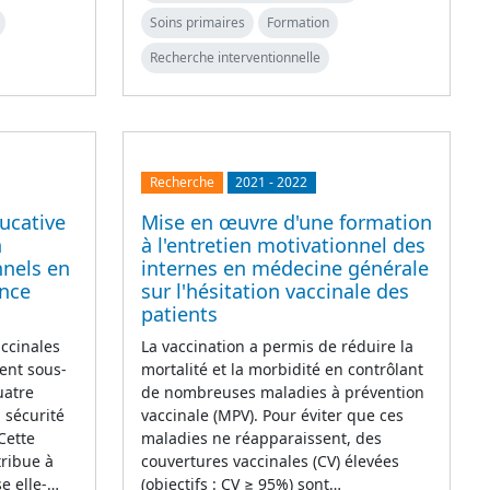
Soins primaires
Formation
Recherche interventionnelle
Recherche
2021
-
2022
ucative
Mise en œuvre d'une formation
n
à l'entretien motivationnel des
nnels en
internes en médecine générale
ance
sur l'hésitation vaccinale des
patients
accinales
La vaccination a permis de réduire la
ent sous-
mortalité et la morbidité en contrôlant
uatre
de nombreuses maladies à prévention
 sécurité
vaccinale (MPV). Pour éviter que ces
 Cette
maladies ne réapparaissent, des
tribue à
couvertures vaccinales (CV) élevées
se elle-…
(objectifs : CV ≥ 95%) sont…