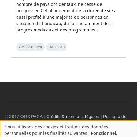
nombre de pays occidentaux, ne cesse de
progresser. Cet allongement de la durée de vie a
aussi profité à une majorité de personnes en
situation de handicap, du fait notamment des
progrès médicaux et des programmes…
Vieillissement
Handicap
© 2017 ORS PACA |
Crédits & mentions légales
|
Politique de
confidentialité
Nous utilisons des cookies et traitons des données
A
personnelles pour les finalités suivantes :
Fonctionnel,