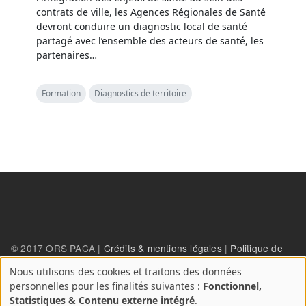
contrats de ville, les Agences Régionales de Santé
devront conduire un diagnostic local de santé
partagé avec l’ensemble des acteurs de santé, les
partenaires…
Formation
Diagnostics de territoire
© 2017 ORS PACA |
Crédits & mentions légales
|
Politique de
confidentialité
Nous utilisons des cookies et traitons des données
A
personnelles pour les finalités suivantes :
Fonctionnel,
propos
User account menu
Statistiques & Contenu externe intégré
.