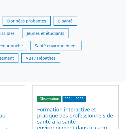
Données probantes
E-santé
issibles
Jeunes et étudiants
ventionnelle
Santé environnement
issement
VIH / Hépatites
Observation
2024
-
2026
Formation interactive et
 au
pratique des professionnels de
santé à la santé-
environnement dans le cadre