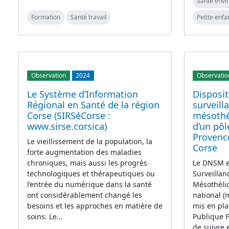
Santé env
Formation
Santé travail
Petite enfa
Observation
2024
Observatio
Le Système d’Information
Disposit
Régional en Santé de la région
surveill
Corse (SIRSéCorse :
mésothé
www.sirse.corsica)
d’un pôl
Provence
Le vieillissement de la population, la
Corse
forte augmentation des maladies
chroniques, mais aussi les progrès
Le DNSM es
technologiques et thérapeutiques ou
Surveilla
l’entrée du numérique dans la santé
Mésothélio
ont considérablement changé les
national (
besoins et les approches en matière de
mis en pla
soins. Le…
Publique F
de suivre