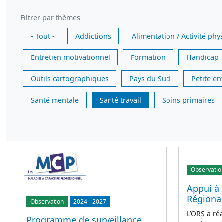
Filtrer par thèmes
- Tout -
Addictions
Alimentation / Activité phy
Entretien motivationnel
Formation
Handicap
Outils cartographiques
Pays du Sud
Petite e
Santé mentale
Santé travail
Soins primaires
Observatio
Appui à 
Régional
Observation
2024
-
2027
L’ORS a ré
Programme de surveillance