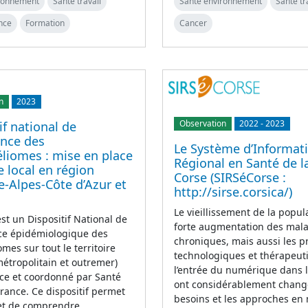
ironnement
Santé travail
Santé environnement
Santé tr
nce
Formation
Cancer
n
2023
Observation
2022
-
2023
if national de
ance des
Le Système d’Informat
liomes : mise en place
Régional en Santé de l
e local en région
Corse (SIRSéCorse :
-Alpes-Côte d’Azur et
http://sirse.corsica/)
Le vieillissement de la popula
t un Dispositif National de
forte augmentation des mal
nce épidémiologique des
chroniques, mais aussi les p
mes sur tout le territoire
technologiques et thérapeut
métropolitain et outremer)
l’entrée du numérique dans 
ce et coordonné par Santé
ont considérablement chang
rance. Ce dispositif permet
besoins et les approches en
 et de comprendre