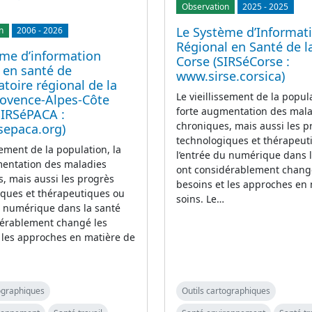
Observation
2025
-
2025
Le Système d’Informat
n
2006
-
2026
Régional en Santé de l
ème d’information
Corse (SIRSéCorse :
 en santé de
www.sirse.corsica)
atoire régional de la
Le vieillissement de la popula
rovence-Alpes-Côte
forte augmentation des mal
SIRSéPACA :
chroniques, mais aussi les p
sepaca.org)
technologiques et thérapeut
sement de la population, la
l’entrée du numérique dans 
mentation des maladies
ont considérablement chang
, mais aussi les progrès
besoins et les approches en
iques et thérapeutiques ou
soins. Le…
u numérique dans la santé
dérablement changé les
 les approches en matière de
tographiques
Outils cartographiques