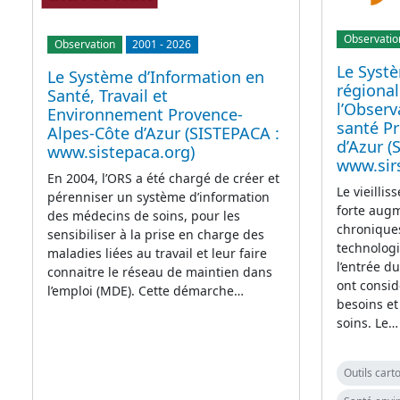
Observatio
Observation
2001
-
2026
Le Syst
Le Système d’Information en
régional
Santé, Travail et
l’Observ
Environnement Provence-
santé P
Alpes-Côte d’Azur (SISTEPACA :
d’Azur (
www.sistepaca.org)
www.sir
En 2004, l’ORS a été chargé de créer et
Le vieillis
pérenniser un système d’information
forte aug
des médecins de soins, pour les
chroniques
sensibiliser à la prise en charge des
technolog
maladies liées au travail et leur faire
l’entrée d
connaitre le réseau de maintien dans
ont consi
l’emploi (MDE). Cette démarche…
besoins et
soins. Le…
Outils car