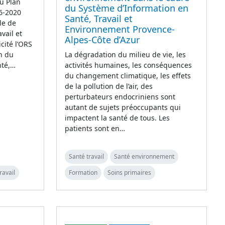
du Plan
du Système d’Information en
16-2020
Santé, Travail et
le de
Environnement Provence-
vail et
Alpes-Côte d’Azur
icité l’ORS
on du
La dégradation du milieu de vie, les
nté,…
activités humaines, les conséquences
du changement climatique, les effets
de la pollution de l’air, des
perturbateurs endocriniens sont
autant de sujets préoccupants qui
impactent la santé de tous. Les
patients sont en…
Santé travail
Santé environnement
ravail
Formation
Soins primaires