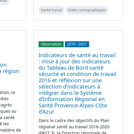
avail
Santé travail
Outils cartographiques
Observation
2019
-
2021
Indicateurs de santé au travail
: mise à jour des indicateurs
ion
du Tableau de Bord santé
a région
sécurité et condition de travail
2016 et réflexion sur une
sélection d’indicateurs à
intégrer dans le Système
tion, la
d’Information Régional en
adies
Santé Provence-Alpes-Côte
rogrès
d’Azur
iques ou
la santé
Dans le cadre des objectifs du Plan
é les
régional santé au travail 2016-2020
 matière de
(PRST 3), la Direction régionale de