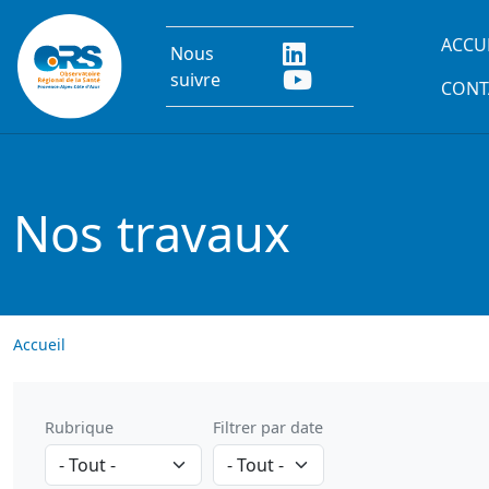
Aller au contenu principal
Main
ACCU
Nous
suivre
CONT
Nos travaux
Accueil
Rubrique
Filtrer par date