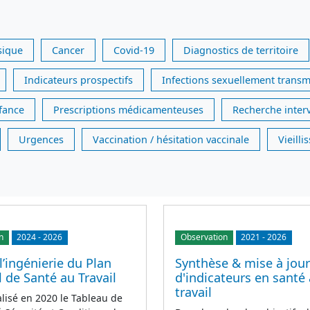
sique
Cancer
Covid-19
Diagnostics de territoire
Indicateurs prospectifs
Infections sexuellement transm
nfance
Prescriptions médicamenteuses
Recherche inter
Urgences
Vaccination / hésitation vaccinale
Vieill
n
2024
-
2026
Observation
2021
-
2026
l’ingénierie du Plan
Synthèse & mise à jour
 de Santé au Travail
d'indicateurs en santé
travail
alisé en 2020 le Tableau de