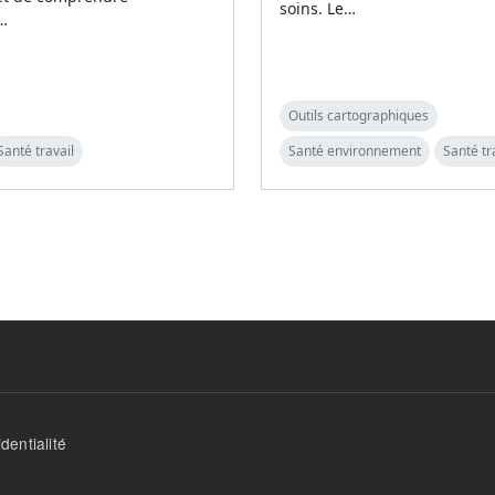
soins. Le…
n…
Outils cartographiques
Santé travail
Santé environnement
Santé tr
dentialité