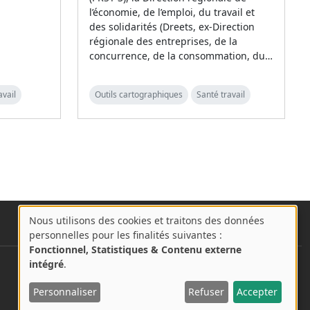
l’économie, de l’emploi, du travail et
des solidarités (Dreets, ex-Direction
régionale des entreprises, de la
concurrence, de la consommation, du…
avail
Outils cartographiques
Santé travail
Nous utilisons des cookies et traitons des données
A
personnelles pour les finalités suivantes :
propos
Fonctionnel, Statistiques & Contenu externe
des
intégré
.
User account menu
Se connecter
cookies
Personnaliser
Refuser
Accepter
sur