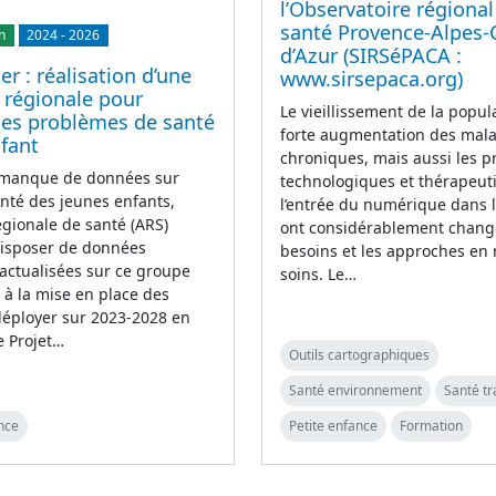
l’Observatoire régional
santé Provence-Alpes-
n
2024
-
2026
d’Azur (SIRSéPACA :
er : réalisation d’une
www.sirsepaca.org)
 régionale pour
Le vieillissement de la popula
les problèmes de santé
forte augmentation des mal
nfant
chroniques, mais aussi les p
 manque de données sur
technologiques et thérapeut
santé des jeunes enfants,
l’entrée du numérique dans 
égionale de santé (ARS)
ont considérablement chang
disposer de données
besoins et les approches en
 actualisées sur ce groupe
soins. Le…
 à la mise en place des
déployer sur 2023-2028 en
e Projet…
Outils cartographiques
Santé environnement
Santé tr
nce
Petite enfance
Formation