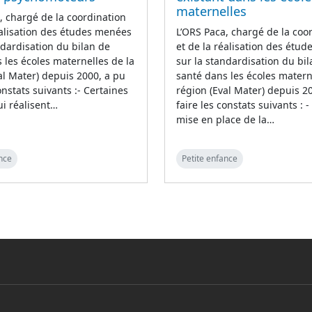
maternelles
, chargé de la coordination
éalisation des études menées
L’ORS Paca, chargé de la coo
ndardisation du bilan de
et de la réalisation des étu
 les écoles maternelles de la
sur la standardisation du bi
al Mater) depuis 2000, a pu
santé dans les écoles matern
onstats suivants :- Certaines
région (Eval Mater) depuis 2
i réalisent…
faire les constats suivants : -
mise en place de la…
nce
Petite enfance