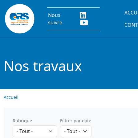
Aller au contenu principal
Main
ACCU
Nous
suivre
CONT
Nos travaux
Accueil
Rubrique
Filtrer par date