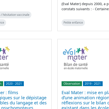
(Eval Mater) depuis 2000, a p
constats suivants : - Certain
 / hésitation vaccinale
nce
Petite enfance
n
2020
-
2021
Observation
2019
-
2021
er : films
Eval Mater : mise en p
iques sur le dépistage
d’une animation région
bles du langage et des
réflexions sur le bilan
s psychomoteurs
existant dans les école