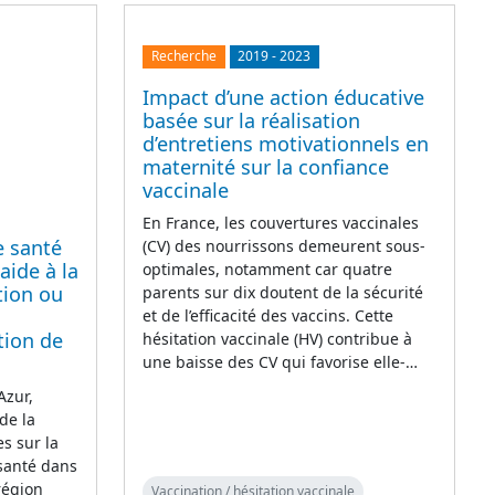
Recherche
2019
-
2023
Impact d’une action éducative
basée sur la réalisation
d’entretiens motivationnels en
maternité sur la confiance
vaccinale
En France, les couvertures vaccinales
e santé
(CV) des nourrissons demeurent sous-
'aide à la
optimales, notamment car quatre
tion ou
parents sur dix doutent de la sécurité
et de l’efficacité des vaccins. Cette
tion de
hésitation vaccinale (HV) contribue à
une baisse des CV qui favorise elle-…
Azur,
de la
s sur la
 santé dans
région
Vaccination / hésitation vaccinale