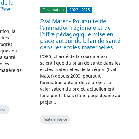
 de la
Côte
Observation
2023
-
2025
Eval Mater - Poursuite de
l'animation régionale et de
tion, la
l’offre pédagogique mise en
adies
place autour du bilan de santé
rogrès
dans les écoles maternelles
iques ou
L’ORS, chargé de la coordination
la santé
scientifique du bilan de santé dans les
é les
écoles maternelles de la région (Eval
 matière de
Mater) depuis 2000, poursuit
l’animation autour de ce projet. La
valorisation du projet, actuellement
faite par le biais d’une page dédiée au
projet…
avail
Petite enfance