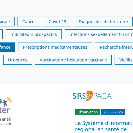
sique
Cancer
Covid-19
Diagnostics de territoire
Indicateurs prospectifs
Infections sexuellement transm
nfance
Prescriptions médicamenteuses
Recherche inter
Urgences
Vaccination / hésitation vaccinale
Vieill
Observation
2006
-
2026
Le Système d’informat
régional en santé de