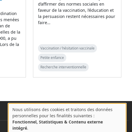
d’affirmer des normes sociales en
faveur de la vaccination, l’éducation et
rdination
la persuasion restent nécessaires pour
des menées
faire…
lan de
elles de la
000, a pu
 Lors de la
Vaccination / hésitation vaccinale
Petite enfance
Recherche interventionnelle
Nous utilisons des cookies et traitons des données
A
personnelles pour les finalités suivantes :
propos
Fonctionnel, Statistiques & Contenu externe
des
intégré
.