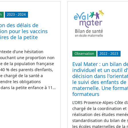
n
2023
-
2024
on des délais de
ion pour les vaccins
ires de la petite
ntexte d’une hésitation
Observation
2022
-
2023
touchant une proportion non
Eval Mater : un bilan d
e de la population française
individuel et un outil d
 40 % des parents d’enfants,
décision dans l'orienta
re chargé de la santé a
le suivi des enfants de
tendre les obligations
maternelle. Une forma
 dans la petite enfance à 11…
formateurs
L’ORS Provence-Alpes-Côte d’
chargé de la coordination et 
réalisation des études menée
standardisation du bilan de
les écoles maternelles de la 