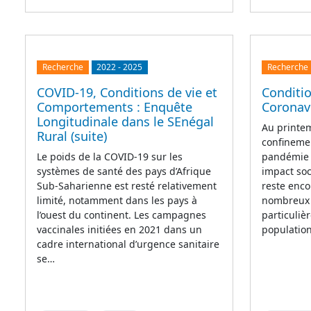
Recherche
2022
-
2025
Recherche
COVID-19, Conditions de vie et
Conditio
Comportements : Enquête
Coronav
Longitudinale dans le SEnégal
Au printe
Rural (suite)
confinemen
Le poids de la COVID-19 sur les
pandémie 
systèmes de santé des pays d’Afrique
impact soc
Sub-Saharienne est resté relativement
reste enco
limité, notamment dans les pays à
nombreux a
l’ouest du continent. Les campagnes
particuli
vaccinales initiées en 2021 dans un
population
cadre international d’urgence sanitaire
se…