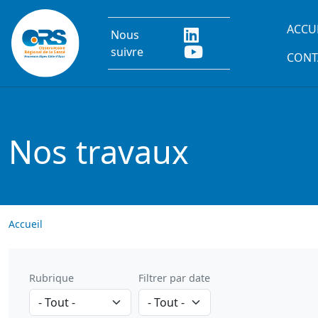
Aller au contenu principal
Main
ACCU
Nous
suivre
CONT
Nos travaux
Accueil
Rubrique
Filtrer par date