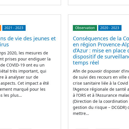
2021
-
2023
Observation
2020
-
2023
ns de vie des jeunes et
Conséquences de la Co
irus
en région Provence-Al
d’Azur : mise en place 
mps 2020, les mesures de
dispositif de surveilla
t prises pour endiguer la
temps réel
de COVID-19 ont eu un
iétal très important, qui
Afin de pouvoir disposer d’in
re à analyser sur de
de suivi des recours en ville 
spects. Cet impact a été
crise sanitaire liée à la Covid
èrement marqué pour les
l’Agence régionale de santé
s les plus…
à l’ORS et à l’Assurance mala
(Direction de la coordination
gestion du risque – DCGDR) 
mettre…