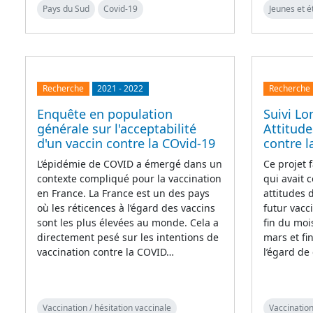
Pays du Sud
Covid-19
Jeunes et é
Recherche
2021
-
2022
Recherche
Enquête en population
Suivi Lo
générale sur l'acceptabilité
Attitude
d'un vaccin contre la COvid-19
contre l
L’épidémie de COVID a émergé dans un
Ce projet f
contexte compliqué pour la vaccination
qui avait 
en France. La France est un des pays
attitudes 
où les réticences à l’égard des vaccins
futur vacc
sont les plus élevées au monde. Cela a
fin du moi
directement pesé sur les intentions de
mars et fin
vaccination contre la COVID…
l’égard de
Vaccination / hésitation vaccinale
Vaccination