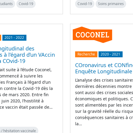
tudiants
Covid-19
Covid-19
Soins primaires
2021
-
2022
ngitudinal des
s à l’égard d’un VAccin
Recherche
2020
-
2021
a COvid-19
COronavirus et CONfin
ait suite à l’étude Coconel,
Enquête Longitudinale
commencé à suivre les
L’analyse des crises sanitaire
des Français à l’égard d’un
dernières décennies montre 
in contre la Covid-19 dès la
sont aussi des crises sociales
s de mars 2020. Entre fin
économiques et politiques. C
 juin 2020, l’hostilité à
sont alimentées par les incer
 ce vaccin était passée de…
sur la gravité réelle du risqu
conséquences sanitaires à cr
la…
 / hésitation vaccinale