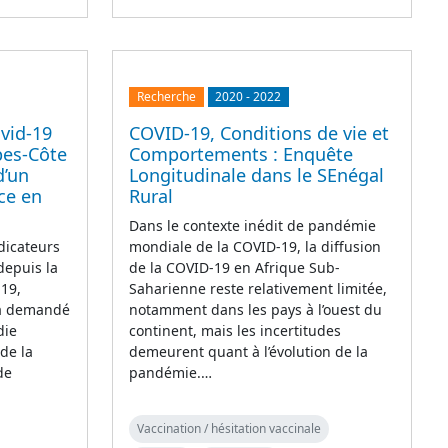
Recherche
2020
-
2022
vid-19
COVID-19, Conditions de vie et
pes-Côte
Comportements : Enquête
d’un
Longitudinale dans le SEnégal
nce en
Rural
Dans le contexte inédit de pandémie
dicateurs
mondiale de la COVID-19, la diffusion
depuis la
de la COVID-19 en Afrique Sub-
 19,
Saharienne reste relativement limitée,
 a demandé
notamment dans les pays à l’ouest du
die
continent, mais les incertitudes
 de la
demeurent quant à l’évolution de la
de
pandémie.…
Vaccination / hésitation vaccinale