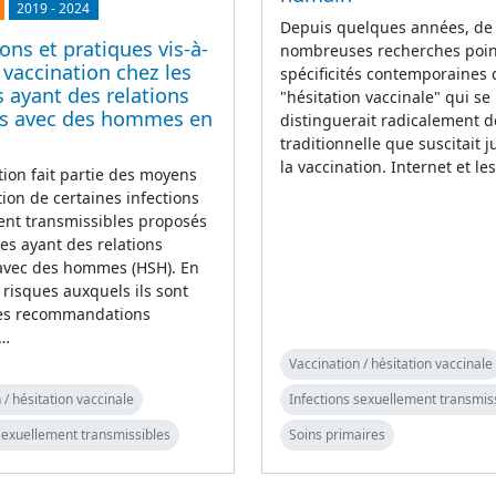
2019
-
2024
Depuis quelques années, de
ons et pratiques vis-à-
nombreuses recherches poin
a vaccination chez les
spécificités contemporaines 
ayant des relations
"hésitation vaccinale" qui se
es avec des hommes en
distinguerait radicalement de 
traditionnelle que suscitait j
la vaccination. Internet et l
tion fait partie des moyens
ion de certaines infections
ent transmissibles proposés
s ayant des relations
 avec des hommes (HSH). En
 risques auxquels ils sont
les recommandations
s…
Vaccination / hésitation vaccinale
 / hésitation vaccinale
Infections sexuellement transmis
sexuellement transmissibles
Soins primaires