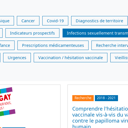
sique
Cancer
Covid-19
Diagnostics de territoire
Indicateurs prospectifs
Infections sexuellement transm
nfance
Prescriptions médicamenteuses
Recherche inter
Urgences
Vaccination / hésitation vaccinale
Vieill
Recherche
2018
-
2021
Comprendre l'hésitati
vaccinale vis-à-vis du 
contre le papilloma vir
humain