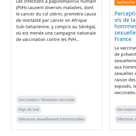
Les infections à papillomavirus humain
Recherche
(PVH) causent diverses maladies, dont
Percepti
le cancer du col utérin, première cause
vis de l
de mortalité par cancer en Afrique
hommes 
Sub-Saharienne, y compris au Sénégal,
sexuell
où est menée une campagne nationale
France
de vaccination contre les PVH…
La vaccina
de prévent
sexuellem
aux homme
sexuelles
raison des
exposés, 
vaccinale
Vaccination / hésitation vaccinale
Pays du Sud
Vaccination
Infections sexuellement transmissibles
Infections 