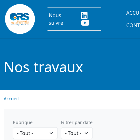
Aller au contenu principal
Main
ACCU
Nous
suivre
CONT
Nos travaux
Accueil
Rubrique
Filtrer par date