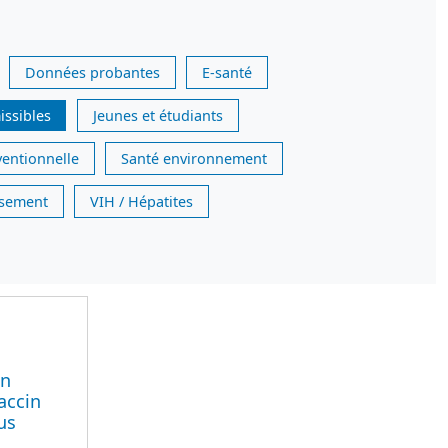
Données probantes
E-santé
issibles
Jeunes et étudiants
ventionnelle
Santé environnement
issement
VIH / Hépatites
on
vaccin
us