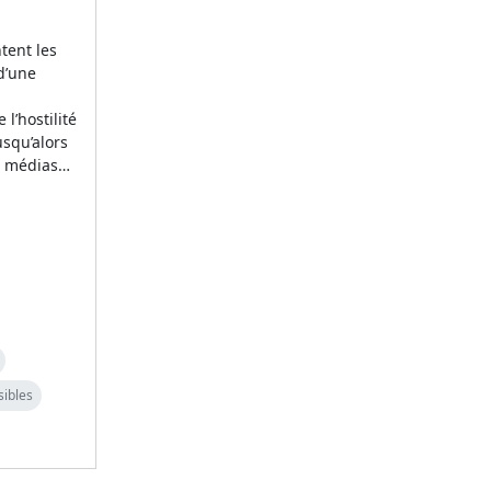
tent les
d’une
l’hostilité
usqu’alors
es médias…
sibles