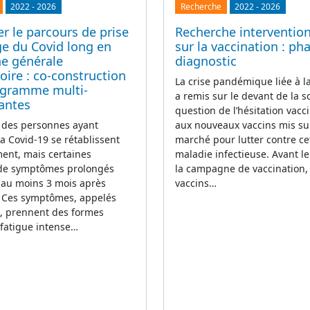
2022
-
2026
Recherche
2022
-
2026
r le parcours de prise
Recherche intervention
ge du Covid long en
sur la vaccination : ph
e générale
diagnostic
ire : co-construction
La crise pandémique liée à 
ogramme multi-
a remis sur le devant de la s
antes
question de l’hésitation vacci
 des personnes ayant
aux nouveaux vaccins mis su
la Covid-19 se rétablissent
marché pour lutter contre ce
ent, mais certaines
maladie infectieuse. Avant l
 de symptômes prolongés
la campagne de vaccination,
 au moins 3 mois après
vaccins…
n. Ces symptômes, appelés
g, prennent des formes
(fatigue intense…