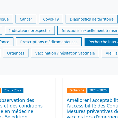
sique
Cancer
Covid-19
Diagnostics de territoire
Indicateurs prospectifs
Infections sexuellement transm
nfance
Prescriptions médicamenteuses
Recherche inter
Urgences
Vaccination / hésitation vaccinale
Vieill
2025
-
2029
Recherche
2024
-
2026
observation des
Améliorer l'acceptabili
s et des conditions
l'accessibilité des Cont
ice en médecine
Mesures préventives d
 - 5e édition
vaccins lors d'émerge