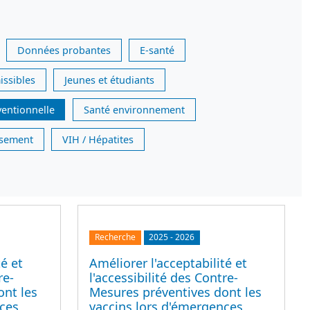
Données probantes
E-santé
issibles
Jeunes et étudiants
ventionnelle
Santé environnement
issement
VIH / Hépatites
Recherche
2025
-
2026
té et
Améliorer l'acceptabilité et
re-
l'accessibilité des Contre-
ont les
Mesures préventives dont les
nces
vaccins lors d'émergences