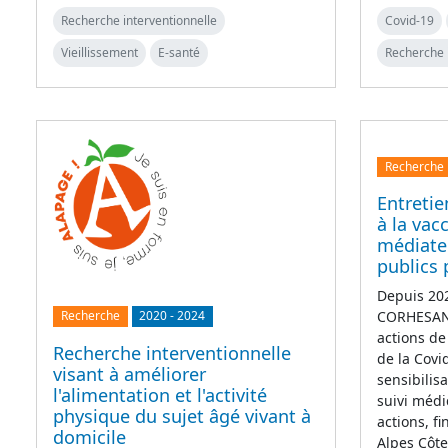
Recherche interventionnelle
Covid-19
Vieillissement
E-santé
Recherche 
Recherche
Entretie
à la vac
médiate
publics 
Depuis 202
CORHESAN 
Recherche
2020
-
2024
actions de
Recherche interventionnelle
de la Covi
visant à améliorer
sensibilis
l'alimentation et l'activité
suivi médi
physique du sujet âgé vivant à
actions, f
domicile
Alpes Côt