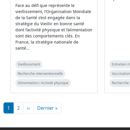
Face au défi que représente le
vieillissement, l’Organisation Mondiale
de la Santé s’est engagée dans la
stratégie du Vieillir en bonne santé
dont l’activité physique et l’alimentation
sont des comportements clés. En
France, la stratégie nationale de
santé…
Vieillissement
Entretien m
Recherche interventionnelle
Vaccination
Alimentation / Activité physique
Recherche 
Pagination
Page suivante
Dernière page
1
2
››
Dernier »