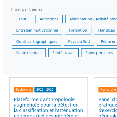
Filtrer par thèmes
- Tout -
Addictions
Alimentation / Activité phy
Entretien motivationnel
Formation
Handicap
Outils cartographiques
Pays du Sud
Petite e
Santé mentale
Santé travail
Soins primaires
Recherche
2026
-
2029
Recherche
Plateforme d’anthropologie
Panel d’
augmentée pour la détection,
pratique
la classification et l’atténuation
d’exerc
en temps réel des infodémies,
générale