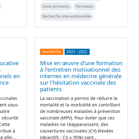
Soins primaires
Formation
Recherche interventionnelle
Recherche
2021
-
2022
ucative
Mise en œuvre d'une formation
n
à l'entretien motivationnel des
nnels en
internes en médecine générale
ance
sur l'hésitation vaccinale des
patients
accinales
La vaccination a permis de réduire la
ent sous-
mortalité et la morbidité en contrôlant
uatre
de nombreuses maladies à prévention
 sécurité
vaccinale (MPV). Pour éviter que ces
 Cette
maladies ne réapparaissent, des
tribue à
couvertures vaccinales (CV) élevées
se elle-…
(objectifs : CV ≥ 95%) sont…