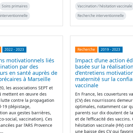
Soins primaires
Vaccination / hésitation vaccinale
interventionnelle
Recherche interventionnelle
2022
-
2023
Recherche
2019
-
2023
ns motivationnels liés
Impact d’une action éd
cination par des
basée sur la réalisatio
urs en santé auprès de
d’entretiens motivatio
précaires à Marseille
maternité sur la confi
vaccinale
0, les associations SEPT et
mettent en œuvre des
En France, les couvertures v
 lutte contre la propagation
(CV) des nourrissons demeur
d-19 (dépistage,
optimales, notamment car q
ation aux gestes barrières,
parents sur dix doutent de la
co-social, vaccination). Ces
et de l’efficacité des vaccins.
inancées par l’ARS Provence
hésitation vaccinale (HV) con
e…
une baisse des CV qui favori