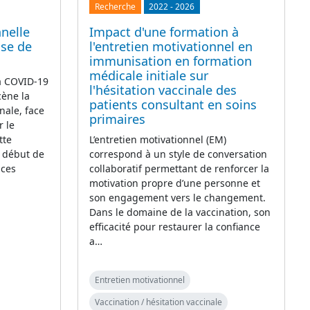
Recherche
2022
-
2026
nelle
Impact d'une formation à
ase de
l'entretien motivationnel en
immunisation en formation
médicale initiale sur
la COVID-19
l'hésitation vaccinale des
cène la
patients consultant en soins
nale, face
primaires
r le
tte
L’entretien motivationnel (EM)
e début de
correspond à un style de conversation
 ces
collaboratif permettant de renforcer la
motivation propre d’une personne et
son engagement vers le changement.
Dans le domaine de la vaccination, son
efficacité pour restaurer la confiance
a…
Entretien motivationnel
Vaccination / hésitation vaccinale