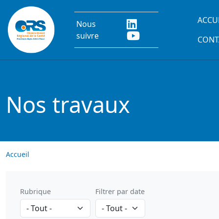
Aller au contenu principal
Main
ACCU
Nous
suivre
CONT
Nos travaux
Accueil
Rubrique
Filtrer par date