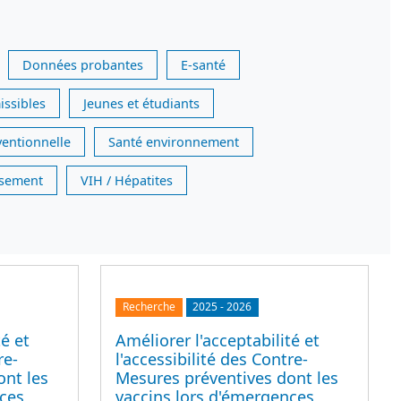
Données probantes
E-santé
issibles
Jeunes et étudiants
ventionnelle
Santé environnement
issement
VIH / Hépatites
Recherche
2025
-
2026
té et
Améliorer l'acceptabilité et
re-
l'accessibilité des Contre-
ont les
Mesures préventives dont les
nces
vaccins lors d'émergences