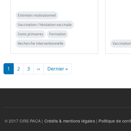
Entretien motivationnel
Vaccination / hésitation vaccinale
Soins primaires
Formation
Recherche interventionnelle
Vaccination
Pagination
Page suivante
Dernière page
1
2
3
››
Dernier »
© 2017 ORS PACA |
Crédits & mentions légales
|
Politique de confi