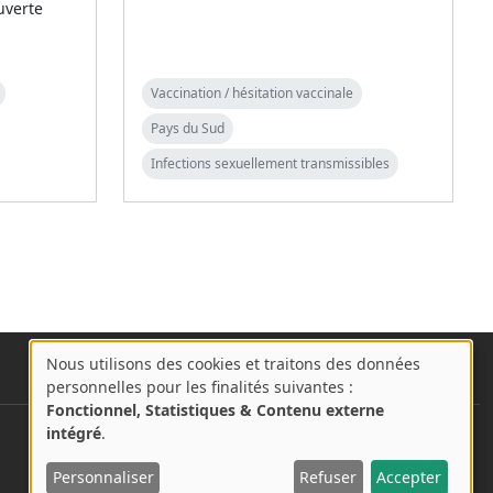
uverte
Vaccination / hésitation vaccinale
Pays du Sud
Infections sexuellement transmissibles
Nous utilisons des cookies et traitons des données
A
personnelles pour les finalités suivantes :
propos
Fonctionnel, Statistiques & Contenu externe
des
intégré
.
User account menu
cookies
Se connecter
Personnaliser
Refuser
Accepter
sur