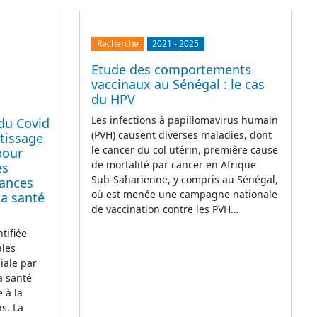
Recherche
2021
-
2025
Etude des comportements
vaccinaux au Sénégal : le cas
du HPV
Les infections à papillomavirus humain
 du Covid
(PVH) causent diverses maladies, dont
ntissage
le cancer du col utérin, première cause
pour
de mortalité par cancer en Afrique
es
Sub-Saharienne, y compris au Sénégal,
sances
où est menée une campagne nationale
la santé
de vaccination contre les PVH…
ntifiée
ales
iale par
a santé
e à la
s. La