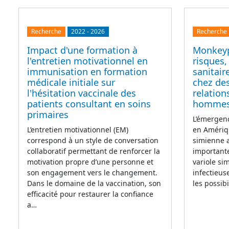
Recherche
2022
-
2026
Recherche
Impact d'une formation à
Monkeyp
l'entretien motivationnel en
risques
immunisation en formation
sanitair
médicale initiale sur
chez de
l'hésitation vaccinale des
relation
patients consultant en soins
homme
primaires
L’émergenc
L’entretien motivationnel (EM)
en Amériq
correspond à un style de conversation
simienne a
collaboratif permettant de renforcer la
importante
motivation propre d’une personne et
variole si
son engagement vers le changement.
infectieus
Dans le domaine de la vaccination, son
les possib
efficacité pour restaurer la confiance
a…