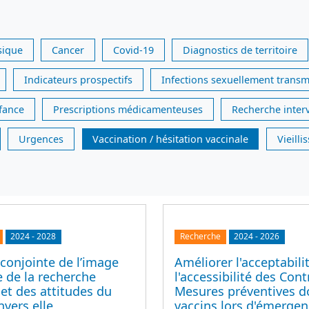
sique
Cancer
Covid-19
Diagnostics de territoire
Indicateurs prospectifs
Infections sexuellement transm
nfance
Prescriptions médicamenteuses
Recherche inter
Urgences
Vaccination / hésitation vaccinale
Vieill
2024
-
2028
Recherche
2024
-
2026
conjointe de l’image
Améliorer l'acceptabili
 de la recherche
l'accessibilité des Cont
 et des attitudes du
Mesures préventives d
nvers elle
vaccins lors d'émerge