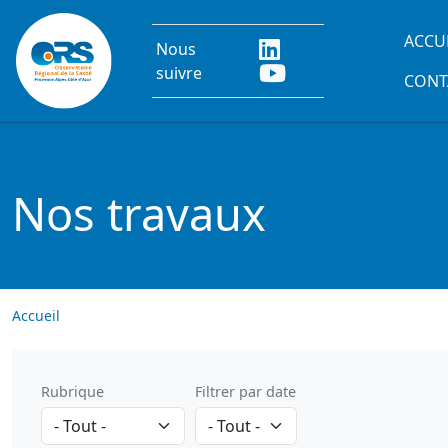
Aller au contenu principal
Main
ACCU
Nous
suivre
CONT
Nos travaux
Accueil
Rubrique
Filtrer par date