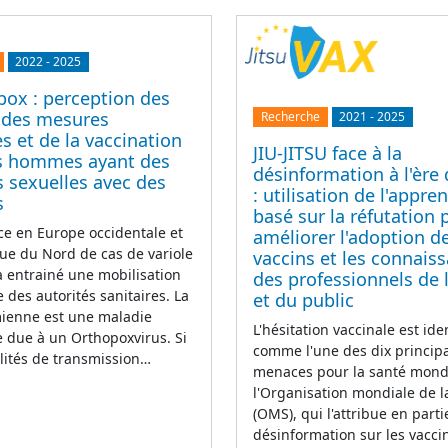
2022
-
2025
ox : perception des
, des mesures
Recherche
2021
-
2025
es et de la vaccination
JIU-JITSU face à la
s hommes ayant des
désinformation à l'ère
s sexuelles avec des
: utilisation de l'appre
s
basé sur la réfutation 
e en Europe occidentale et
améliorer l'adoption d
ue du Nord de cas de variole
vaccins et les connais
 entrainé une mobilisation
des professionnels de 
 des autorités sanitaires. La
et du public
mienne est une maladie
L'hésitation vaccinale est ide
e due à un Orthopoxvirus. Si
comme l'une des dix princip
ilités de transmission…
menaces pour la santé mond
l'Organisation mondiale de l
(OMS), qui l'attribue en parti
désinformation sur les vaccin