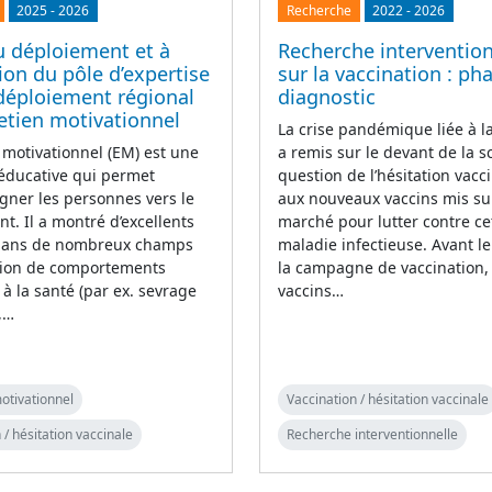
2025
-
2026
Recherche
2022
-
2026
u déploiement et à
Recherche intervention
tion du pôle d’expertise
sur la vaccination : ph
déploiement régional
diagnostic
retien motivationnel
La crise pandémique liée à 
n motivationnel (EM) est une
a remis sur le devant de la s
éducative qui permet
question de l’hésitation vacci
ner les personnes vers le
aux nouveaux vaccins mis su
. Il a montré d’excellents
marché pour lutter contre ce
 dans de nombreux champs
maladie infectieuse. Avant l
ion de comportements
la campagne de vaccination,
 à la santé (par ex. sevrage
vaccins…
,…
otivationnel
Vaccination / hésitation vaccinale
 / hésitation vaccinale
Recherche interventionnelle