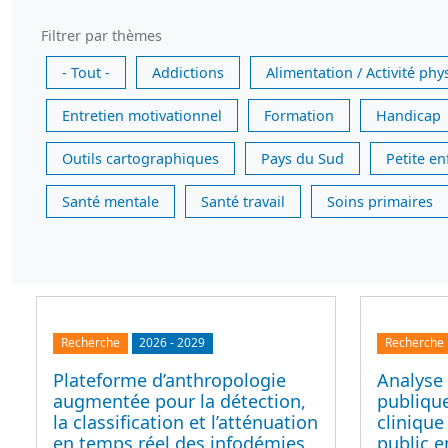
Filtrer par thèmes
- Tout -
Addictions
Alimentation / Activité phy
Entretien motivationnel
Formation
Handicap
Outils cartographiques
Pays du Sud
Petite e
Santé mentale
Santé travail
Soins primaires
Recherche
2026
-
2029
Recherche
Plateforme d’anthropologie
Analyse 
augmentée pour la détection,
publique
la classification et l’atténuation
clinique
en temps réel des infodémies,
public e