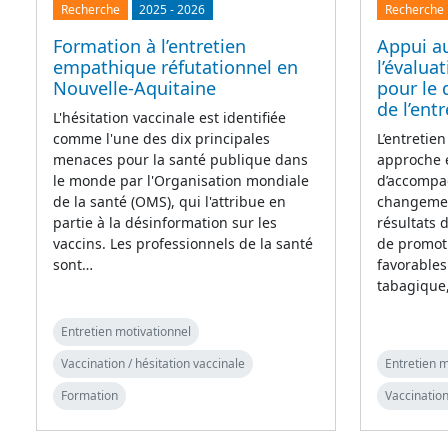
Recherche
2025
-
2026
Recherche
Formation à l’entretien
Appui a
empathique réfutationnel en
l’évalua
Nouvelle-Aquitaine
pour le 
de l’ent
L'hésitation vaccinale est identifiée
comme l'une des dix principales
L’entretie
menaces pour la santé publique dans
approche 
le monde par l'Organisation mondiale
d’accompag
de la santé (OMS), qui l'attribue en
changement
partie à la désinformation sur les
résultats
vaccins. Les professionnels de la santé
de promot
sont…
favorables
tabagique
Entretien motivationnel
Vaccination / hésitation vaccinale
Entretien m
Formation
Vaccination