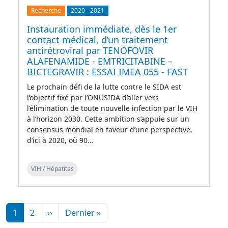
Recherche
2020
-
2021
Instauration immédiate, dès le 1er
contact médical, d’un traitement
antirétroviral par TENOFOVIR
ALAFENAMIDE - EMTRICITABINE –
BICTEGRAVIR : ESSAI IMEA 055 - FAST
Le prochain défi de la lutte contre le SIDA est
l’objectif fixé par l’ONUSIDA d’aller vers
l’élimination de toute nouvelle infection par le VIH
à l’horizon 2030. Cette ambition s’appuie sur un
consensus mondial en faveur d’une perspective,
d’ici à 2020, où 90…
VIH / Hépatites
Pagination
Page suivante
Dernière page
1
2
››
Dernier »