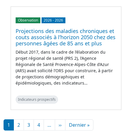
Observation
2026
-
2026
Projections des maladies chroniques et
couts associés à l’horizon 2050 chez des
personnes âgées de 85 ans et plus
Début 2017, dans le cadre de l’élaboration du
projet régional de santé (PRS 2), l’Agence
Régionale de Santé Provence-Alpes-Côte d’Azur
(ARS) avait sollicité l’ORS pour construire, à partir
de projections démographiques et
épidémiologiques, des indicateurs…
Indicateurs prospectifs
Pagination
Page suivante
Dernière page
1
2
3
4
…
››
Dernier »