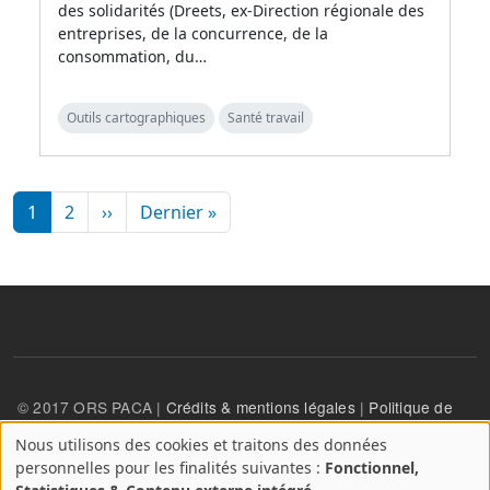
des solidarités (Dreets, ex-Direction régionale des
entreprises, de la concurrence, de la
consommation, du…
Outils cartographiques
Santé travail
Pagination
Page suivante
Dernière page
1
2
››
Dernier »
© 2017 ORS PACA |
Crédits & mentions légales
|
Politique de
confidentialité
Nous utilisons des cookies et traitons des données
A
personnelles pour les finalités suivantes :
Fonctionnel,
propos