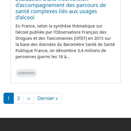
d'accompagnement des parcours de
santé complexes liés aux usages
d'alcool
En France, selon la synthèse thématique sur
l’alcool publiée par l’Observatoire Français des
Drogues et des Toxicomanies (OFDT) en 2015 sur
la base des données du Baromètre Santé de Santé
Publique France, on dénombre 3,4 millions de
personnes (parmi les 18 à…
Addictions
Pagination
Page suivante
Dernière page
1
2
››
Dernier »