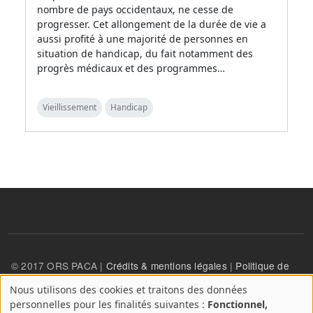
nombre de pays occidentaux, ne cesse de
progresser. Cet allongement de la durée de vie a
aussi profité à une majorité de personnes en
situation de handicap, du fait notamment des
progrès médicaux et des programmes…
Vieillissement
Handicap
© 2017 ORS PACA |
Crédits & mentions légales
|
Politique de
confidentialité
Nous utilisons des cookies et traitons des données
A
personnelles pour les finalités suivantes :
Fonctionnel,