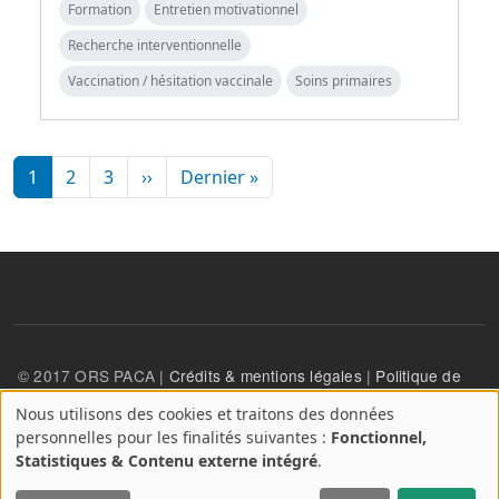
Formation
Entretien motivationnel
Recherche interventionnelle
Vaccination / hésitation vaccinale
Soins primaires
Pagination
Page suivante
Dernière page
1
2
3
››
Dernier »
© 2017 ORS PACA |
Crédits & mentions légales
|
Politique de
confidentialité
Nous utilisons des cookies et traitons des données
A
personnelles pour les finalités suivantes :
Fonctionnel,
propos
User account menu
Statistiques & Contenu externe intégré
.
Se connecter
des