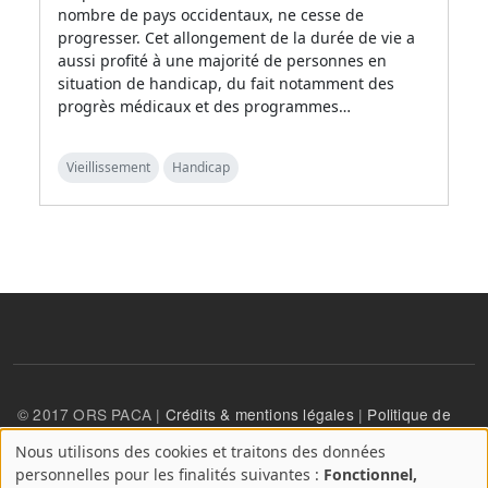
nombre de pays occidentaux, ne cesse de
progresser. Cet allongement de la durée de vie a
aussi profité à une majorité de personnes en
situation de handicap, du fait notamment des
progrès médicaux et des programmes…
Vieillissement
Handicap
© 2017 ORS PACA |
Crédits & mentions légales
|
Politique de
confidentialité
Nous utilisons des cookies et traitons des données
A
personnelles pour les finalités suivantes :
Fonctionnel,