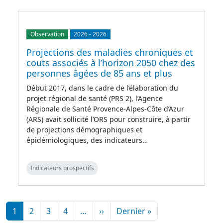
Observation
2026
-
2026
Projections des maladies chroniques et
couts associés à l’horizon 2050 chez des
personnes âgées de 85 ans et plus
Début 2017, dans le cadre de l’élaboration du
projet régional de santé (PRS 2), l’Agence
Régionale de Santé Provence-Alpes-Côte d’Azur
(ARS) avait sollicité l’ORS pour construire, à partir
de projections démographiques et
épidémiologiques, des indicateurs…
Indicateurs prospectifs
Pagination
Page suivante
Dernière page
1
2
3
4
…
››
Dernier »