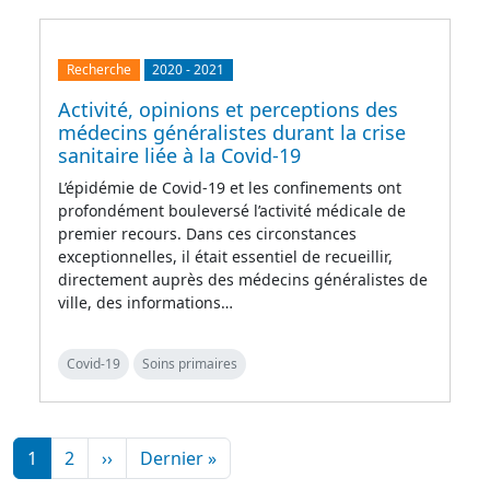
Recherche
2020
-
2021
Activité, opinions et perceptions des
médecins généralistes durant la crise
sanitaire liée à la Covid-19
L’épidémie de Covid-19 et les confinements ont
profondément bouleversé l’activité médicale de
premier recours. Dans ces circonstances
exceptionnelles, il était essentiel de recueillir,
directement auprès des médecins généralistes de
ville, des informations…
Covid-19
Soins primaires
Pagination
Page suivante
Dernière page
1
2
››
Dernier »