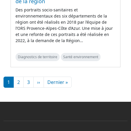
de la région
Des portraits socio-sanitaires et
environnementaux des six départements de la
région ont été réalisés en 2018 par l’équipe de
l’ORS Provence-Alpes-Côte d’Azur. Une mise à jour
et une refonte de ces portraits a été réalisée en
2022, à la demande de la Région…
Diagnostics de territoire
Santé environnement
Pagination
Page suivante
Dernière page
1
2
3
››
Dernier »