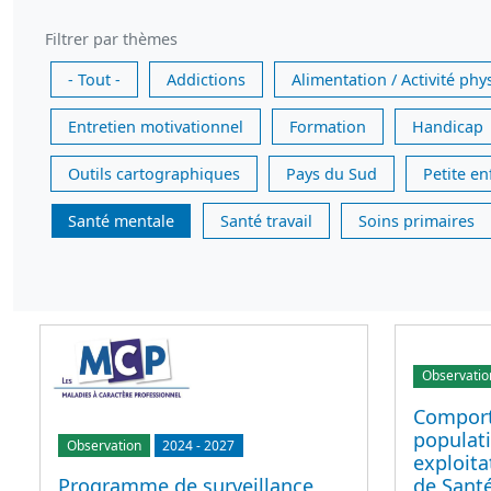
Filtrer par thèmes
- Tout -
Addictions
Alimentation / Activité phy
Entretien motivationnel
Formation
Handicap
Outils cartographiques
Pays du Sud
Petite e
Santé mentale
Santé travail
Soins primaires
Observatio
Comport
populati
Observation
2024
-
2027
exploit
de Sant
Programme de surveillance