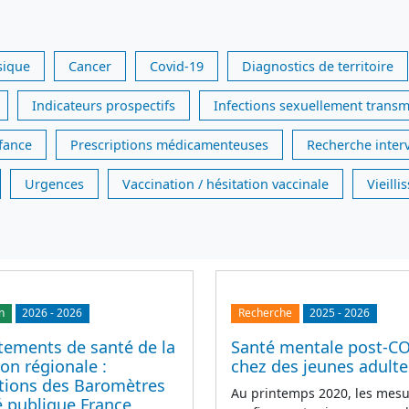
sique
Cancer
Covid-19
Diagnostics de territoire
Indicateurs prospectifs
Infections sexuellement transm
nfance
Prescriptions médicamenteuses
Recherche inter
Urgences
Vaccination / hésitation vaccinale
Vieill
n
2026
-
2026
Recherche
2025
-
2026
ements de santé de la
Santé mentale post-C
on régionale :
chez des jeunes adulte
ations des Baromètres
Au printemps 2020, les mesu
é publique France