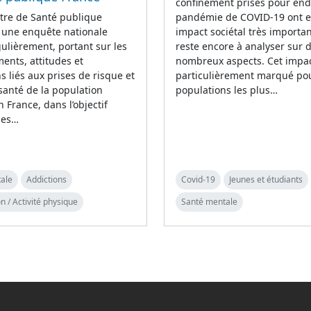
confinement prises pour end
tre de Santé publique
pandémie de COVID-19 ont 
 une enquête nationale
impact sociétal très importan
lièrement, portant sur les
reste encore à analyser sur 
nts, attitudes et
nombreux aspects. Cet impac
s liés aux prises de risque et
particulièrement marqué pou
 santé de la population
populations les plus…
n France, dans l’objectif
 les…
ale
Addictions
Covid-19
Jeunes et étudiants
n / Activité physique
Santé mentale