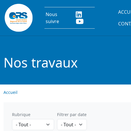
Aller au contenu principal
Main
ACCU
Nous
suivre
CONT
Nos travaux
Accueil
Rubrique
Filtrer par date