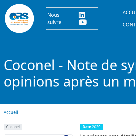
Aller au contenu principal
Main
ACCU
Nous
suivre
CONT
Coconel - Note de sy
opinions après un m
Accueil
Coconel
Date
2020