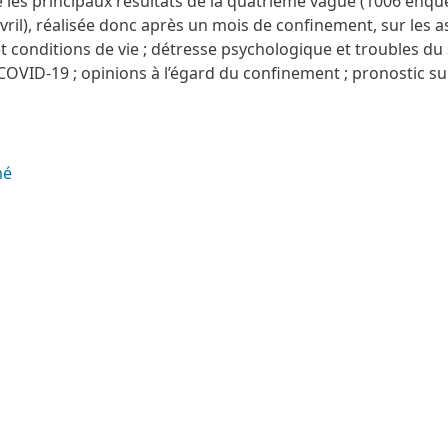
e les principaux résultats de la quatrième vague (1006 enqu
vril), réalisée donc après un mois de confinement, sur les a
t conditions de vie ; détresse psychologique et troubles du
COVID-19 ; opinions à l’égard du confinement ; pronostic su
mé