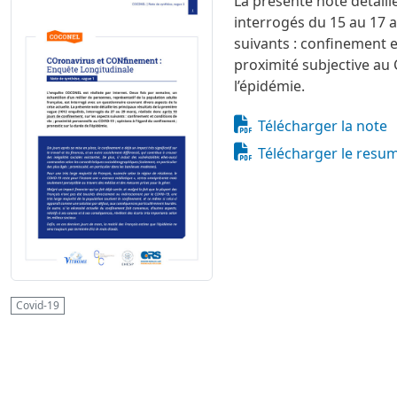
La présente note détaill
Image
Image
interrogés du 15 au 17 a
suivants : confinement e
proximité subjective au 
l’épidémie.
Document
Télécharger la note
Document
Télécharger le resu
Covid-19