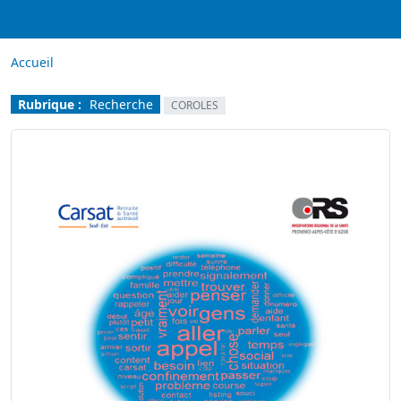
Accueil
Rubrique :
Recherche
COROLES
Image
Image