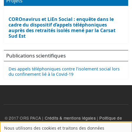
Projets
COROnavirus et LiEn Social : enquête dans le
cadre du dispositif d’appels téléphoniques
auprès des retraités isolés mené par la Carsat
Sud Est
Publications scientifiques
Des appels téléphoniques contre l’isolement social lors
du confinement lié à la Covid-19
© 2017 ORS PACA |
Crédits & mentions légales
|
Politique de
confidentialité
Nous utilisons des cookies et traitons des données