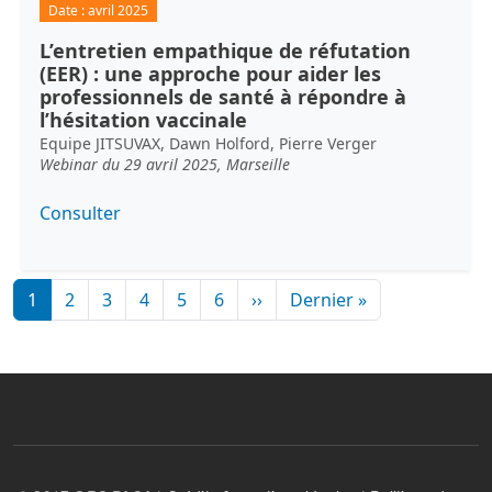
Date :
avril 2025
L’entretien empathique de réfutation
(EER) : une approche pour aider les
professionnels de santé à répondre à
l’hésitation vaccinale
Equipe JITSUVAX, Dawn Holford, Pierre Verger
Webinar du 29 avril 2025, Marseille
Consulter
Pagination
Page suivante
Dernière page
1
2
3
4
5
6
››
Dernier »