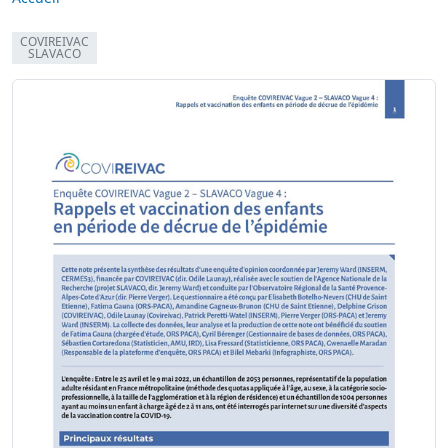
COVIREIVAC
SLAVACO
Image
Image