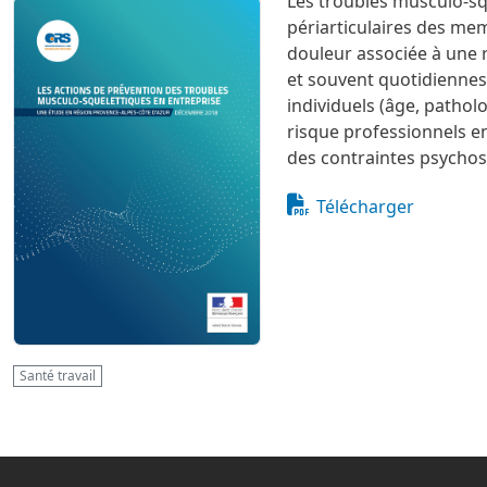
Les troubles musculo-sq
Image
Image
périarticulaires des mem
douleur associée à une 
et souvent quotidiennes.
individuels (âge, patho
risque professionnels e
des contraintes psychoso
Document
Télécharger
Santé travail