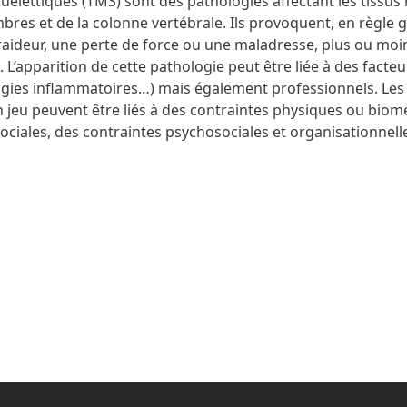
uelettiques (TMS) sont des pathologies affectant les tissu
bres et de la colonne vertébrale. Ils provoquent, en règle 
raideur, une perte de force ou une maladresse, plus ou moin
 L’apparition de cette pathologie peut être liée à des facteu
logies inflammatoires…) mais également professionnels. Les
n jeu peuvent être liés à des contraintes physiques ou biom
ciales, des contraintes psychosociales et organisationnell