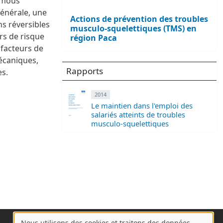
s mous
générale, une
Actions de prévention des troubles
s réversibles
musculo-squelettiques (TMS) en
rs de risque
région Paca
 facteurs de
écaniques,
Rapports
es.
2014
Le maintien dans l'emploi des
salariés atteints de troubles
musculo-squelettiques
Nous utilisons des cookies et traitons des données