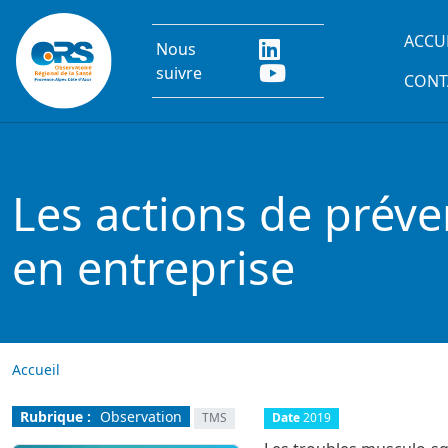
Aller au contenu principal
Main
ACCU
Nous
suivre
CONT
Les actions de prév
en entreprise
Accueil
Rubrique :
Observation
TMS
Date
2019