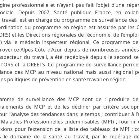
igine professionnelle et n’ayant pas fait l’objet d’une répa
ociale. Depuis 2007, Santé publique France, en collab
u travail, est en charge du programme de surveillance des
coordination du programme en région est assurée par les 
RS) et les Directions régionales de l’économie, de l’emploi,
S) via le médecin inspecteur régional. Ce programme de 
Provence-Alpes-Côte d’Azur depuis de nombreuses années
nspecteur du travail, a été redéployé depuis le second s
 l’ORS et la DREETS. Ce programme de surveillance permet 
lance des MCP au niveau national mais aussi régional 
les politiques de prévention en santé travail en région.
ramme de surveillance des MCP sont de : produire des
gnalements de MCP et de les décliner par critère sociopr
our l’analyse des tendances dans le temps ; contribuer à l
 Maladies Professionnelles Indemnisables (MPI) ; fournir
exions pour l’extension de la liste des tableaux de MPI ; c
s le domaine de la santé au travail, par le repérage de