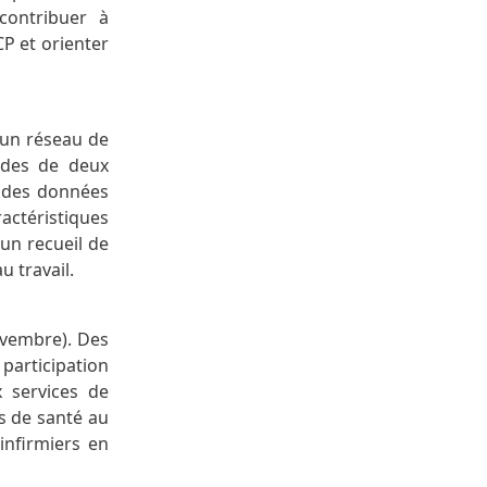
contribuer à
CP et orienter
 un réseau de
odes de deux
r des données
ctéristiques
un recueil de
u travail.
ovembre). Des
articipation
x services de
es de santé au
infirmiers en