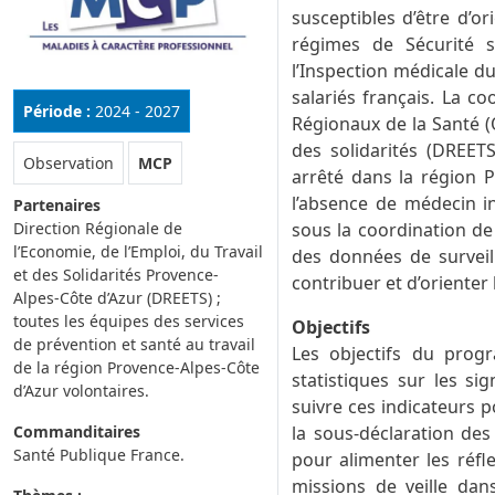
susceptibles d’être d’or
régimes de Sécurité s
l’Inspection médicale d
salariés français. La 
Période :
2024 - 2027
Régionaux de la Santé (O
des solidarités (DREET
Rubrique :
Observation
MCP
arrêté dans la région 
l’absence de médecin i
Partenaires
Direction Régionale de
sous la coordination de
l’Economie, de l’Emploi, du Travail
des données de surveil
et des Solidarités Provence-
contribuer et d’orienter 
Alpes-Côte d’Azur (DREETS) ;
toutes les équipes des services
Objectifs
de prévention et santé au travail
Les objectifs du prog
de la région Provence-Alpes-Côte
statistiques sur les si
d’Azur volontaires.
suivre ces indicateurs p
Commanditaires
la sous-déclaration des
Santé Publique France.
pour alimenter les réfl
missions de veille dan