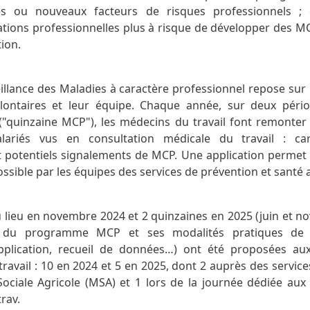
s ou nouveaux facteurs de risques professionnels ; 
lations professionnelles plus à risque de développer des M
tion.
llance des Maladies à caractère professionnel repose sur
olontaires et leur équipe. Chaque année, sur deux péri
("quinzaine MCP"), les médecins du travail font remonte
lariés vus en consultation médicale du travail : cara
t potentiels signalements de MCP. Une application permet 
ossible par les équipes des services de prévention et santé a
lieu en novembre 2024 et 2 quinzaines en 2025 (juin et n
n du programme MCP et ses modalités pratiques de p
pplication, recueil de données…) ont été proposées au
ravail : 10 en 2024 et 5 en 2025, dont 2 auprès des servic
 Sociale Agricole (MSA) et 1 lors de la journée dédiée aux 
rav.