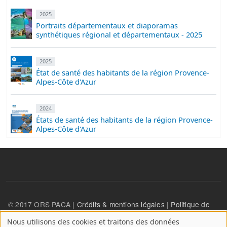
2025
Portraits départementaux et diaporamas
synthétiques régional et départementaux - 2025
2025
État de santé des habitants de la région Provence-
Alpes-Côte d'Azur
2024
États de santé des habitants de la région Provence-
Alpes-Côte d'Azur
© 2017 ORS PACA |
Crédits & mentions légales
|
Politique de
confidentialité
Nous utilisons des cookies et traitons des données