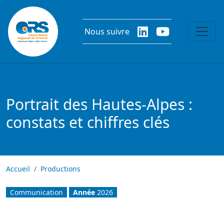
Aller au contenu principal
Nous suivre
Portrait des Hautes-Alpes :
constats et chiffres clés
Accueil
Productions
Communication
Année
2026
Image
Image