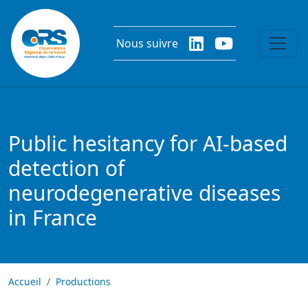
Aller au contenu principal
Nous suivre
Public hesitancy for AI-based
detection of
neurodegenerative diseases
in France
Accueil
Productions