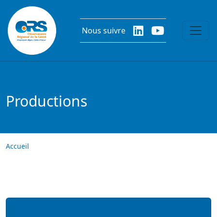
Aller au contenu principal
Nous suivre
Productions
Accueil