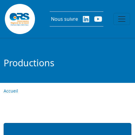
Aller au contenu principal
Nous suivre
Productions
Accueil