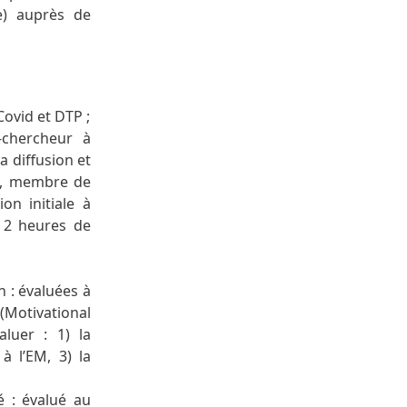
te) auprès de
Covid et DTP ;
-chercheur à
a diffusion et
es, membre de
on initiale à
r 2 heures de
 : évaluées à
(Motivational
aluer : 1) la
à l’EM, 3) la
é : évalué au