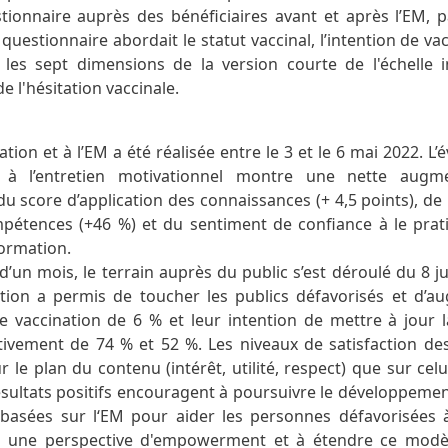
tionnaire auprès des bénéficiaires avant et après l’EM, 
questionnaire abordait le statut vaccinal, l’intention de vac
 les sept dimensions de la version courte de l'échelle i
e l'hésitation vaccinale.
tion et à l’EM a été réalisée entre le 3 et le 6 mai 2022. L’
s à l’entretien motivationnel montre une nette augm
u score d’application des connaissances (+ 4,5 points), de
mpétences (+46 %) et du sentiment de confiance à le prat
formation.
’un mois, le terrain auprès du public s’est déroulé du 8 jui
ation a permis de toucher les publics défavorisés et d’a
 vaccination de 6 % et leur intention de mettre à jour l
ivement de 74 % et 52 %. Les niveaux de satisfaction des
ur le plan du contenu (intérêt, utilité, respect) que sur cel
sultats positifs encouragent à poursuivre le développemen
 basées sur l‘EM pour aider les personnes défavorisées
s une perspective d'empowerment et à étendre ce modèl