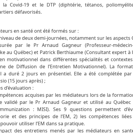
 la Covid-19 et le DTP (diphtérie, tétanos, poliomyéli
rtiers défavorisés.
ateurs en santé ont été formés sur :
à niveau de deux demi-journées, notamment sur les aspects 
ssurée par le Pr Arnaud Gagneur (Professeur-médecin
ke au Québec) et Patrick Berthiaume (Consultant expert à l
etien motivationnel dans différentes spécialités et context
ne de Diffusion de l’Entretien Motivationnel). La formati
el a duré 2 jours en présentiel. Elle a été complétée pa
sio (15 jours après) ;
s d’évaluation :
mpétences acquises par les médiateurs lors de la formation
re validé par le Pr Arnaud Gagneur et utilisé au Québec 
 Immunization : MISI). Ses 9 questions permettent d’év
orie et des principes de l’EM, 2) les compétences liées 
pouvoir utiliser l’EM dans sa pratique.
impact des entretiens menés par les médiateurs en sant