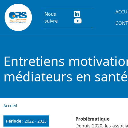
Aller au contenu principal
Main
ACCU
Nous
suivre
CONT
Entretiens motivation
médiateurs en santé 
Accueil
Problématique
Période :
2022 - 2023
Depuis 2020, les assoc