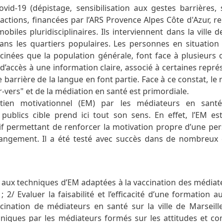
vid-19 (dépistage, sensibilisation aux gestes barrières, 
s actions, financées par l’ARS Provence Alpes Côte d'Azur, r
obiles pluridisciplinaires. Ils interviennent dans la ville d
ans les quartiers populaires. Les personnes en situation 
inées que la population générale, font face à plusieurs o
d’accès à une information claire, associé à certaines repré
 barrière de la langue en font partie. Face à ce constat, l
r-vers" et de la médiation en santé est primordiale.
tretien motivationnel (EM) par les médiateurs en sant
 publics cible prend ici tout son sens. En effet, l’EM es
if permettant de renforcer la motivation propre d’une pe
angement. Il a été testé avec succès dans de nombreux
er aux techniques d’EM adaptées à la vaccination des médiat
 ; 2/ Evaluer la faisabilité et l’efficacité d’une formation 
ination de médiateurs en santé sur la ville de Marseille
chniques par les médiateurs formés sur les attitudes et 