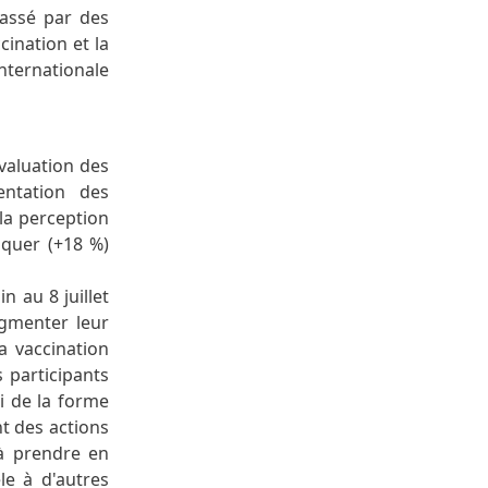
passé par des
cination et la
nternationale
évaluation des
entation des
 la perception
iquer (+18 %)
n au 8 juillet
ugmenter leur
a vaccination
 participants
ui de la forme
t des actions
 à prendre en
e à d'autres