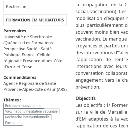
la propagation de la Co
Rubrique :
Recherche
social, vaccination). Ce
mobilisation d’équipes m
FORMATION EM MEDIATEURS
plus particulièrement d
Partenaires
souvent moins bien vacc
Université de Sherbrooke
vaccination. Le manque 
(Québec) ; Les Formations
croyances et parfois une
Perspective Santé ; Santé
des interventions d’"alle
Publique France- Cellule
L’application de l’en
régionale Provence-Alpes-Côte
interactions avec leurs
d'Azur et Corse.
conversation collaborat
Commanditaires
engagement vers le ch
Agence Régionale de Santé
prévention.
Provence-Alpes-Côte d’Azur (ARS).
Objectifs
Thèmes :
Les objectifs : 1/ Form
Entretien motivationnel
Vaccination / hésitation vaccinale
sur la ville de Marseille
Recherche interventionnelle
d’EM adaptées à la vacc
Formation
l’application de ces te