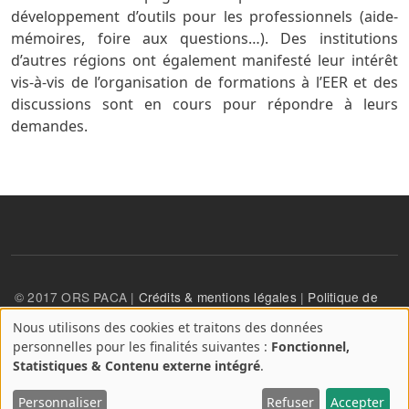
développement d’outils pour les professionnels (aide-
mémoires, foire aux questions…). Des institutions
d’autres régions ont également manifesté leur intérêt
vis-à-vis de l’organisation de formations à l’EER et des
discussions sont en cours pour répondre à leurs
demandes.
© 2017 ORS PACA |
Crédits & mentions légales
|
Politique de
confidentialité
Nous utilisons des cookies et traitons des données
A
personnelles pour les finalités suivantes :
Fonctionnel,
propos
User account menu
Statistiques & Contenu externe intégré
.
Se connecter
des
cookies
Personnaliser
Refuser
Accepter