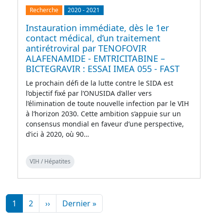
Recherche
2020
-
2021
Instauration immédiate, dès le 1er
contact médical, d’un traitement
antirétroviral par TENOFOVIR
ALAFENAMIDE - EMTRICITABINE –
BICTEGRAVIR : ESSAI IMEA 055 - FAST
Le prochain défi de la lutte contre le SIDA est
l’objectif fixé par l’ONUSIDA d’aller vers
l’élimination de toute nouvelle infection par le VIH
à l’horizon 2030. Cette ambition s’appuie sur un
consensus mondial en faveur d’une perspective,
d’ici à 2020, où 90…
VIH / Hépatites
Pagination
Page suivante
Dernière page
1
2
››
Dernier »