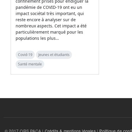
confinement prises pour endiguer la
pandémie de COVID-19 ont eu un
impact sociétal très important, qui
reste encore à analyser sur de
nombreux aspects. Cet impact a été
particulièrement marqué pour les
populations les plus…
Covid-19
Jeunes et étudiants
Santé mentale
© 2017 ORS PACA |
Crédits & mentions légales
|
Politique de confi