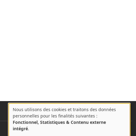
Nous utilisons des cookies et traitons des données
A
personnelles pour les finalités suivantes :
propos
Fonctionnel, Statistiques & Contenu externe
des
intégré
.
User account menu
Se connecter