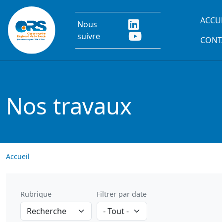
Aller au contenu principal
Main
ACCU
Nous
suivre
CONT
Nos travaux
Accueil
Rubrique
Filtrer par date