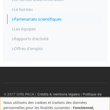
Le bureau
Partenariats scientifiques
Les équipes
Rapports d'activité
Offres d'emploi
© 2017 ORS PACA |
Crédits & mentions légales
|
Politique de
confidentialité
Nous utilisons des cookies et traitons des données
A
personnelles pour les finalités suivantes :
Fonctionnel,