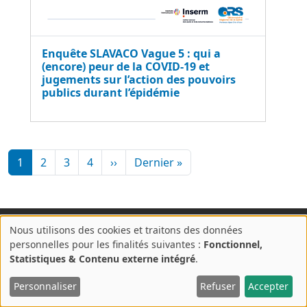
Enquête SLAVACO Vague 5 : qui a
(encore) peur de la COVID-19 et
jugements sur l’action des pouvoirs
publics durant l’épidémie
Pagination
Page suivante
Dernière page
1
2
3
4
››
Dernier »
Nous utilisons des cookies et traitons des données
A
personnelles pour les finalités suivantes :
Fonctionnel,
propos
Statistiques & Contenu externe intégré
.
des
© 2017 ORS PACA |
Crédits & mentions légales
|
Politique de
cookies
Personnaliser
Refuser
Accepter
confidentialité
sur