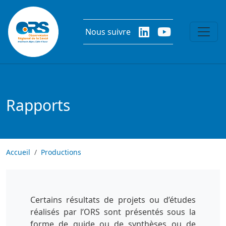
Aller au contenu principal
Nous suivre
Rapports
Accueil
Productions
Certains résultats de projets ou d’études
réalisés par l’ORS sont présentés sous la
forme de guide ou de synthèses ou de