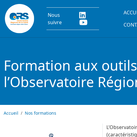
Aller au contenu principal
Main
ACCU
Nous
suivre
CONT
Formation aux outil
l’Observatoire Régio
Accueil
Nos formations
Image
L’Observatoir
(caractéris