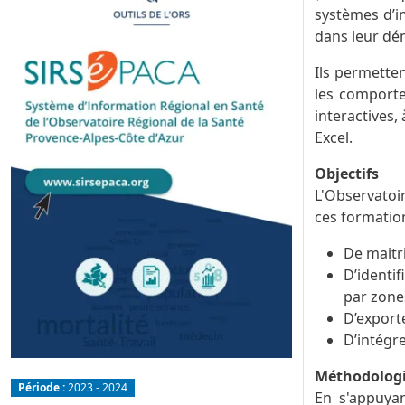
systèmes d’in
dans leur dém
Ils permetten
les comporte
interactives,
Excel.
Objectifs
L'Observatoi
ces formation
De maitris
D’identi
par zone
D’exporte
D’intégr
Méthodolog
Période :
2023 - 2024
En s'appuyan