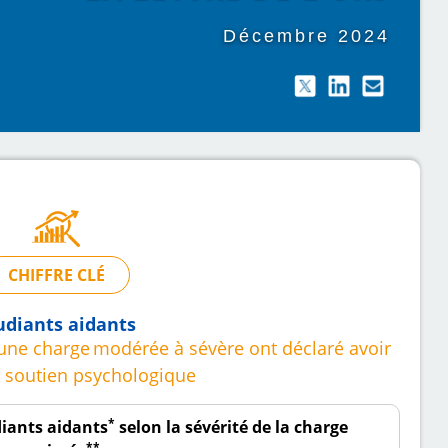
Décembre 2024
CHIFFRE CLÉ
udiants aidants
 une charge
modérée à sévère ont déclaré avoir
 soutien psychologique
*
diants aidants
selon la sévérité de la charge
**