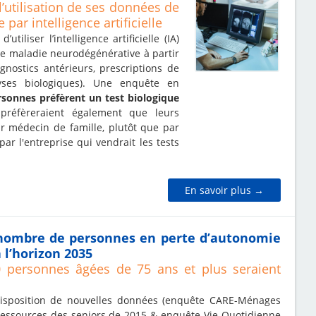
l’utilisation de ses données de
par intelligence artificielle
utiliser l’intelligence artificielle (IA)
ne maladie neurodégénérative à partir
nostics antérieurs, prescriptions de
yses biologiques). Une enquête en
rsonnes préfèrent un test biologique
 préfèreraient également que leurs
eur médecin de famille, plutôt que par
ar l'entreprise qui vendrait les tests
En savoir plus →
nombre de personnes en perte d’autonomie
 l’horizon 2035
 personnes âgées de 75 ans et plus seraient
disposition de nouvelles données (enquête CARE-Ménages
 Ressources des seniors de 2015 & enquête Vie Quotidienne