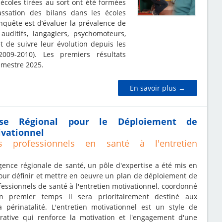
écoles tirées au sort ont été formées
ssation des bilans dans les écoles
enquête est d’évaluer la prévalence de
auditifs, langagiers, psychomoteurs,
t de suivre leur évolution depuis les
009-2010). Les premiers résultats
emestre 2025.
En savoir plus →
tise Régional pour le Déploiement de
ivationnel
s professionnels en santé à l'entretien
ence régionale de santé, un pôle d'expertise a été mis en
our définir et mettre en oeuvre un plan de déploiement de
fessionnels de santé à l'entretien motivationnel, coordonné
n premier temps il sera prioritairement destiné aux
a périnatalité. L'entretien motivationnel est un style de
orative qui renforce la motivation et l'engagement d'une